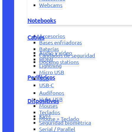
Webcams
Notebooks
Accesorios
Cables
Bases enfriadoras
Baterías
Audio y vídeo
Candados de seguridad
HDMI
Docking stations
Lightning
Micro USB
Periféricos
USB
USB-C
Audífonos
Hubs USB
Dispositivos
Mouses
Teclados
KVM
Mouse + Teclado
Seguridad biométrica
Serial / Parallel