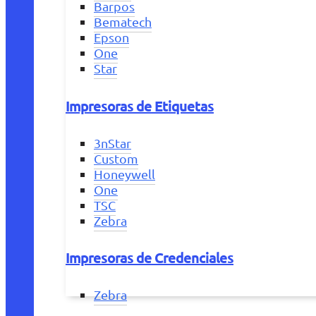
Barpos
Bematech
Epson
One
Star
Impresoras de Etiquetas
3nStar
Custom
Honeywell
One
TSC
Zebra
Impresoras de Credenciales
Zebra