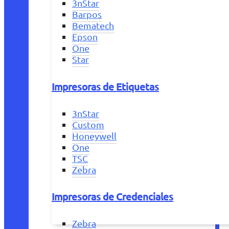
3nStar
Barpos
Bematech
Epson
One
Star
Impresoras de Etiquetas
3nStar
Custom
Honeywell
One
TSC
Zebra
Impresoras de Credenciales
Zebra