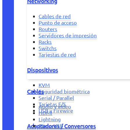
Networking
Cables de red
Punto de acceso
Routers
Servidores de impresión
Racks
Switchs
Tarjestas de red
Dispositivos
KVM
Cables
Seguridad biométrica
Serial / Parallel
Tarjetas E/S
Audio y vídeo
USB y Firewire
HDMI
Lightning
Adaptadores / Conversores
Micro USB