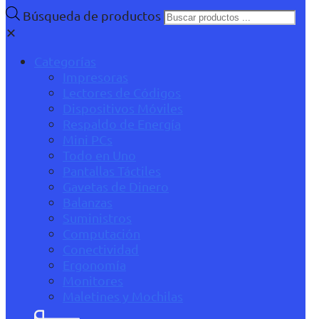
Búsqueda de productos
✕
Categorías
Impresoras
Lectores de Códigos
Dispositivos Móviles
Respaldo de Energía
Mini PCs
Todo en Uno
Pantallas Táctiles
Gavetas de Dinero
Balanzas
Suministros
Computación
Conectividad
Ergonomía
Monitores
Maletines y Mochilas