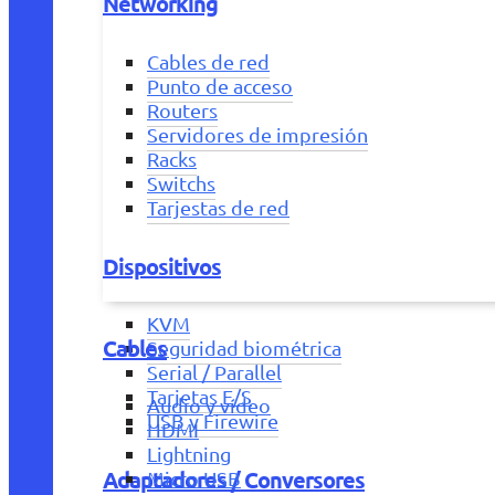
Networking
Cables de red
Punto de acceso
Routers
Servidores de impresión
Racks
Switchs
Tarjestas de red
Dispositivos
KVM
Cables
Seguridad biométrica
Serial / Parallel
Tarjetas E/S
Audio y vídeo
USB y Firewire
HDMI
Lightning
Adaptadores / Conversores
Micro USB