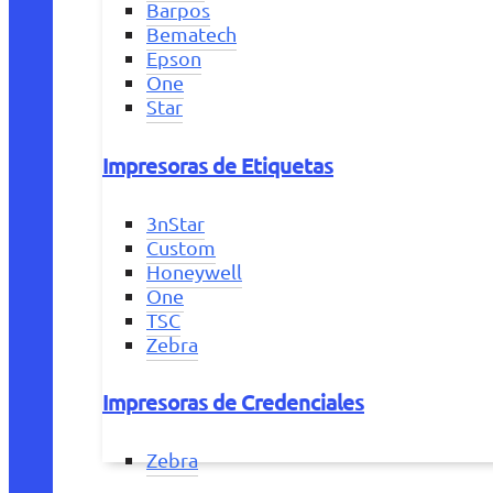
Barpos
Bematech
Epson
One
Star
Impresoras de Etiquetas
3nStar
Custom
Honeywell
One
TSC
Zebra
Impresoras de Credenciales
Zebra