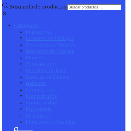
Búsqueda de productos
✕
Categorías
Impresoras
Lectores de Códigos
Dispositivos Móviles
Respaldo de Energía
Mini PCs
Todo en Uno
Pantallas Táctiles
Gavetas de Dinero
Balanzas
Suministros
Computación
Conectividad
Ergonomía
Monitores
Maletines y Mochilas