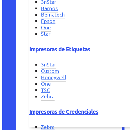
3nStar
Barpos
Bematech
Epson
One
Star
Impresoras de Etiquetas
3nStar
Custom
Honeywell
One
TSC
Zebra
Impresoras de Credenciales
Zebra