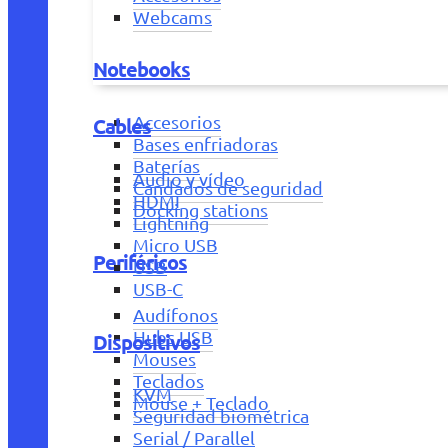
Webcams
Notebooks
Accesorios
Cables
Bases enfriadoras
Baterías
Audio y vídeo
Candados de seguridad
HDMI
Docking stations
Lightning
Micro USB
Periféricos
USB
USB-C
Audífonos
Hubs USB
Dispositivos
Mouses
Teclados
KVM
Mouse + Teclado
Seguridad biométrica
Serial / Parallel