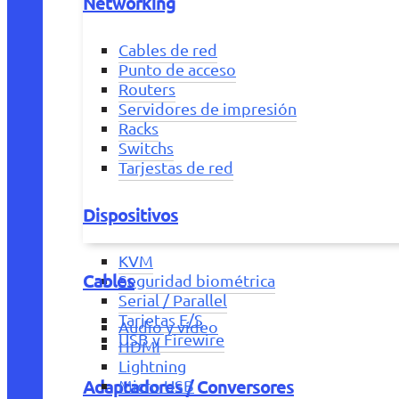
Networking
Cables de red
Punto de acceso
Routers
Servidores de impresión
Racks
Switchs
Tarjestas de red
Dispositivos
KVM
Cables
Seguridad biométrica
Serial / Parallel
Tarjetas E/S
Audio y vídeo
USB y Firewire
HDMI
Lightning
Adaptadores / Conversores
Micro USB