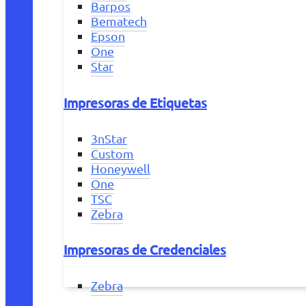
Barpos
Bematech
Epson
One
Star
Impresoras de Etiquetas
3nStar
Custom
Honeywell
One
TSC
Zebra
Impresoras de Credenciales
Zebra