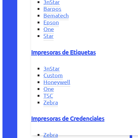
3nStar
Barpos
Bematech
Epson
One
Star
Impresoras de Etiquetas
3nStar
Custom
Honeywell
One
TSC
Zebra
Impresoras de Credenciales
Zebra