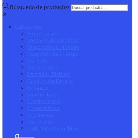
Búsqueda de productos
✕
Categorías
Impresoras
Lectores de Códigos
Dispositivos Móviles
Respaldo de Energía
Mini PCs
Todo en Uno
Pantallas Táctiles
Gavetas de Dinero
Balanzas
Suministros
Computación
Conectividad
Ergonomía
Monitores
Maletines y Mochilas