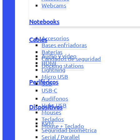
Webcams
Notebooks
Accesorios
Cables
Bases enfriadoras
Baterías
Audio y vídeo
Candados de seguridad
HDMI
Docking stations
Lightning
Micro USB
Periféricos
USB
USB-C
Audífonos
Hubs USB
Dispositivos
Mouses
Teclados
KVM
Mouse + Teclado
Seguridad biométrica
Serial / Parallel