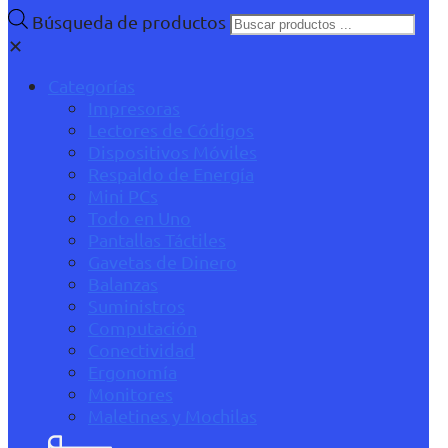
Búsqueda de productos
✕
Categorías
Impresoras
Lectores de Códigos
Dispositivos Móviles
Respaldo de Energía
Mini PCs
Todo en Uno
Pantallas Táctiles
Gavetas de Dinero
Balanzas
Suministros
Computación
Conectividad
Ergonomía
Monitores
Maletines y Mochilas