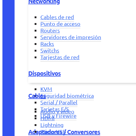
Networking
Cables de red
Punto de acceso
Routers
Servidores de impresión
Racks
Switchs
Tarjestas de red
Dispositivos
KVM
Cables
Seguridad biométrica
Serial / Parallel
Tarjetas E/S
Audio y vídeo
USB y Firewire
HDMI
Lightning
Adaptadores / Conversores
Micro USB