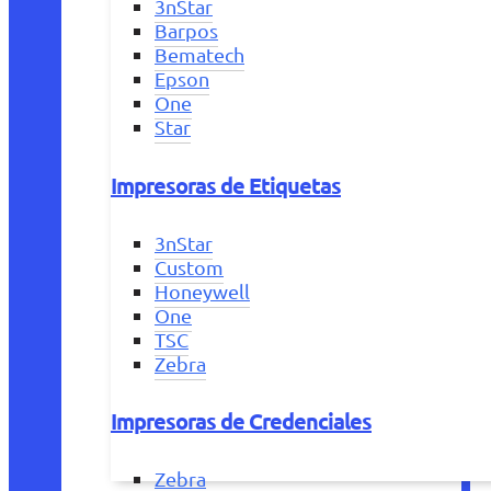
3nStar
Barpos
Bematech
Epson
One
Star
Impresoras de Etiquetas
3nStar
Custom
Honeywell
One
TSC
Zebra
Impresoras de Credenciales
Zebra