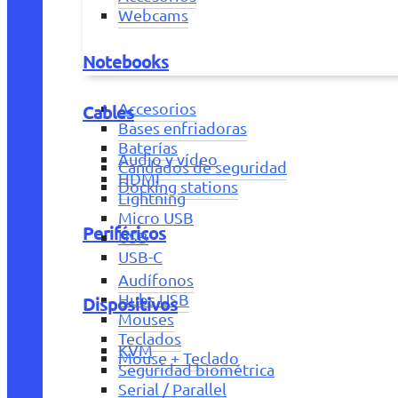
Webcams
Notebooks
Accesorios
Cables
Bases enfriadoras
Baterías
Audio y vídeo
Candados de seguridad
HDMI
Docking stations
Lightning
Micro USB
Periféricos
USB
USB-C
Audífonos
Hubs USB
Dispositivos
Mouses
Teclados
KVM
Mouse + Teclado
Seguridad biométrica
Serial / Parallel