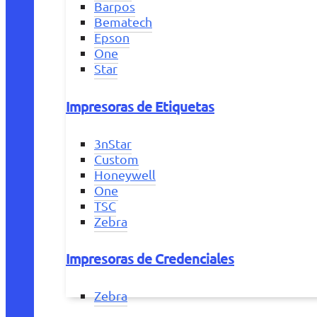
Barpos
Bematech
Epson
One
Star
Impresoras de Etiquetas
3nStar
Custom
Honeywell
One
TSC
Zebra
Impresoras de Credenciales
Zebra