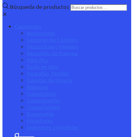
Búsqueda de productos
✕
Categorías
Impresoras
Lectores de Códigos
Dispositivos Móviles
Respaldo de Energía
Mini PCs
Todo en Uno
Pantallas Táctiles
Gavetas de Dinero
Balanzas
Suministros
Computación
Conectividad
Ergonomía
Monitores
Maletines y Mochilas