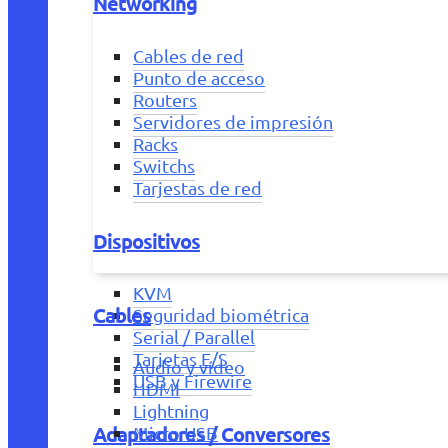
Networking
Cables de red
Punto de acceso
Routers
Servidores de impresión
Racks
Switchs
Tarjestas de red
Dispositivos
KVM
Cables
Seguridad biométrica
Serial / Parallel
Tarjetas E/S
Audio y vídeo
USB y Firewire
HDMI
Lightning
Adaptadores / Conversores
Micro USB