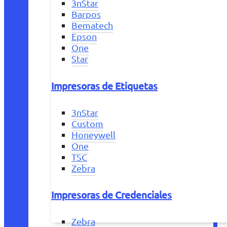
3nStar
Barpos
Bematech
Epson
One
Star
Impresoras de Etiquetas
3nStar
Custom
Honeywell
One
TSC
Zebra
Impresoras de Credenciales
Zebra