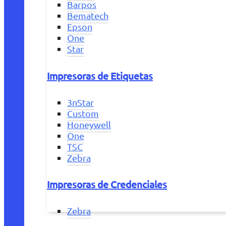
Barpos
Bematech
Epson
One
Star
Impresoras de Etiquetas
3nStar
Custom
Honeywell
One
TSC
Zebra
Impresoras de Credenciales
Zebra