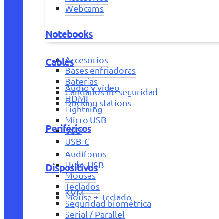
Webcams
Notebooks
Accesorios
Cables
Bases enfriadoras
Baterías
Audio y vídeo
Candados de seguridad
HDMI
Docking stations
Lightning
Micro USB
Periféricos
USB
USB-C
Audífonos
Hubs USB
Dispositivos
Mouses
Teclados
KVM
Mouse + Teclado
Seguridad biométrica
Serial / Parallel