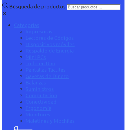
Búsqueda de productos
✕
Categorías
Impresoras
Lectores de Códigos
Dispositivos Móviles
Respaldo de Energía
Mini PCs
Todo en Uno
Pantallas Táctiles
Gavetas de Dinero
Balanzas
Suministros
Computación
Conectividad
Ergonomía
Monitores
Maletines y Mochilas