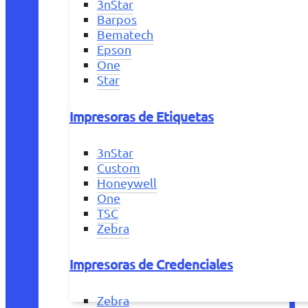
3nStar
Barpos
Bematech
Epson
One
Star
Impresoras de Etiquetas
3nStar
Custom
Honeywell
One
TSC
Zebra
Impresoras de Credenciales
Zebra