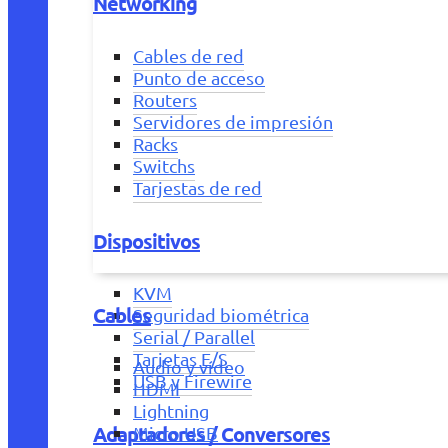
Networking
Cables de red
Punto de acceso
Routers
Servidores de impresión
Racks
Switchs
Tarjestas de red
Dispositivos
KVM
Cables
Seguridad biométrica
Serial / Parallel
Tarjetas E/S
Audio y vídeo
USB y Firewire
HDMI
Lightning
Adaptadores / Conversores
Micro USB