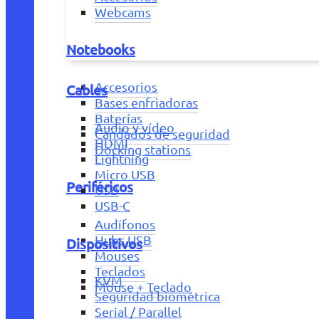
Webcams
Notebooks
Accesorios
Cables
Bases enfriadoras
Baterías
Audio y vídeo
Candados de seguridad
HDMI
Docking stations
Lightning
Micro USB
Periféricos
USB
USB-C
Audífonos
Hubs USB
Dispositivos
Mouses
Teclados
KVM
Mouse + Teclado
Seguridad biométrica
Serial / Parallel