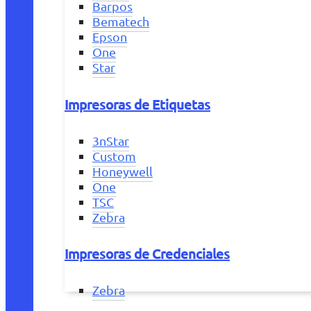
Barpos
Bematech
Epson
One
Star
Impresoras de Etiquetas
3nStar
Custom
Honeywell
One
TSC
Zebra
Impresoras de Credenciales
Zebra