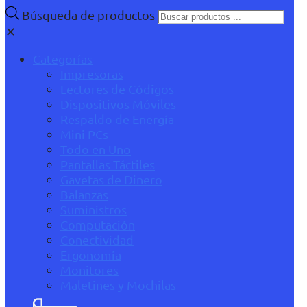
Búsqueda de productos
✕
Categorías
Impresoras
Lectores de Códigos
Dispositivos Móviles
Respaldo de Energía
Mini PCs
Todo en Uno
Pantallas Táctiles
Gavetas de Dinero
Balanzas
Suministros
Computación
Conectividad
Ergonomía
Monitores
Maletines y Mochilas