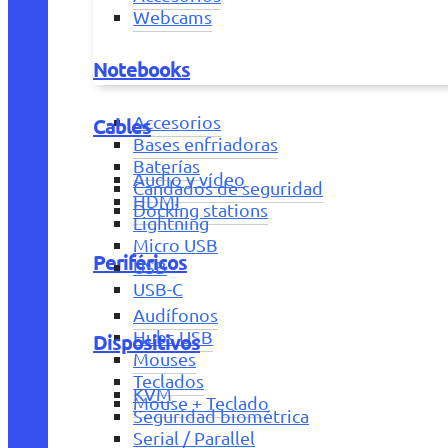
Webcams
Notebooks
Accesorios
Cables
Bases enfriadoras
Baterías
Audio y vídeo
Candados de seguridad
HDMI
Docking stations
Lightning
Micro USB
Periféricos
USB
USB-C
Audífonos
Hubs USB
Dispositivos
Mouses
Teclados
KVM
Mouse + Teclado
Seguridad biométrica
Serial / Parallel