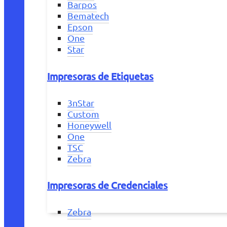
Barpos
Bematech
Epson
One
Star
Impresoras de Etiquetas
3nStar
Custom
Honeywell
One
TSC
Zebra
Impresoras de Credenciales
Zebra