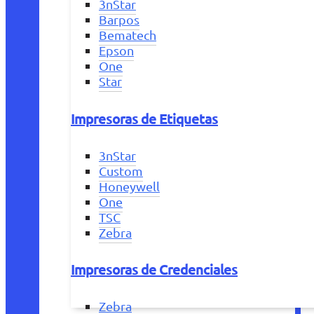
3nStar
Barpos
Bematech
Epson
One
Star
Impresoras de Etiquetas
3nStar
Custom
Honeywell
One
TSC
Zebra
Impresoras de Credenciales
Zebra