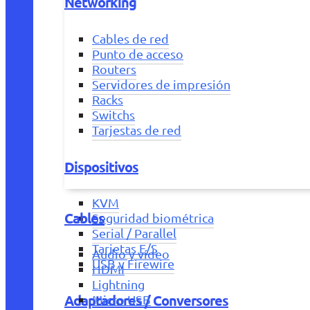
Networking
Cables de red
Punto de acceso
Routers
Servidores de impresión
Racks
Switchs
Tarjestas de red
Dispositivos
KVM
Cables
Seguridad biométrica
Serial / Parallel
Tarjetas E/S
Audio y vídeo
USB y Firewire
HDMI
Lightning
Adaptadores / Conversores
Micro USB