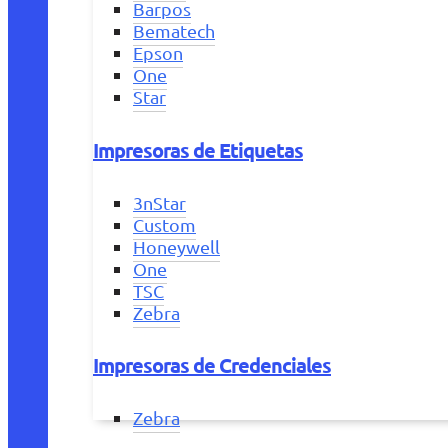
Barpos
Bematech
Epson
One
Star
Impresoras de Etiquetas
3nStar
Custom
Honeywell
One
TSC
Zebra
Impresoras de Credenciales
Zebra