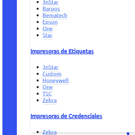
3nStar
Barpos
Bematech
Epson
One
Star
Impresoras de Etiquetas
3nStar
Custom
Honeywell
One
TSC
Zebra
Impresoras de Credenciales
Zebra