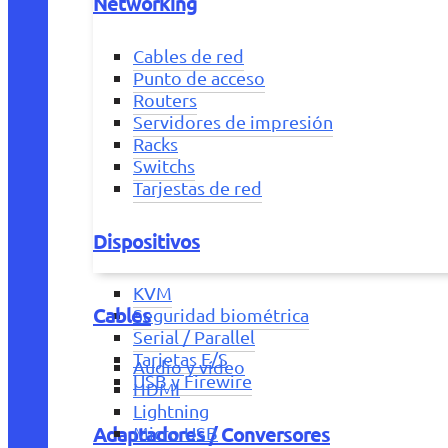
Networking
Cables de red
Punto de acceso
Routers
Servidores de impresión
Racks
Switchs
Tarjestas de red
Dispositivos
KVM
Cables
Seguridad biométrica
Serial / Parallel
Tarjetas E/S
Audio y vídeo
USB y Firewire
HDMI
Lightning
Adaptadores / Conversores
Micro USB