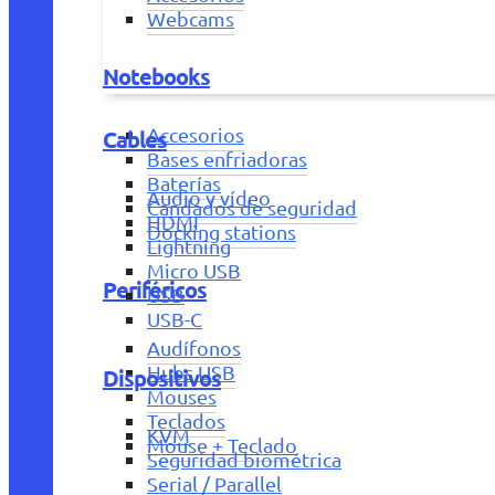
Webcams
Notebooks
Accesorios
Cables
Bases enfriadoras
Baterías
Audio y vídeo
Candados de seguridad
HDMI
Docking stations
Lightning
Micro USB
Periféricos
USB
USB-C
Audífonos
Hubs USB
Dispositivos
Mouses
Teclados
KVM
Mouse + Teclado
Seguridad biométrica
Serial / Parallel