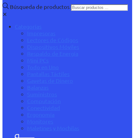
Búsqueda de productos
✕
Categorías
Impresoras
Lectores de Códigos
Dispositivos Móviles
Respaldo de Energía
Mini PCs
Todo en Uno
Pantallas Táctiles
Gavetas de Dinero
Balanzas
Suministros
Computación
Conectividad
Ergonomía
Monitores
Maletines y Mochilas