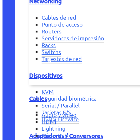
Networking
Cables de red
Punto de acceso
Routers
Servidores de impresión
Racks
Switchs
Tarjestas de red
Dispositivos
KVM
Cables
Seguridad biométrica
Serial / Parallel
Tarjetas E/S
Audio y vídeo
USB y Firewire
HDMI
Lightning
Adaptadores / Conversores
Micro USB