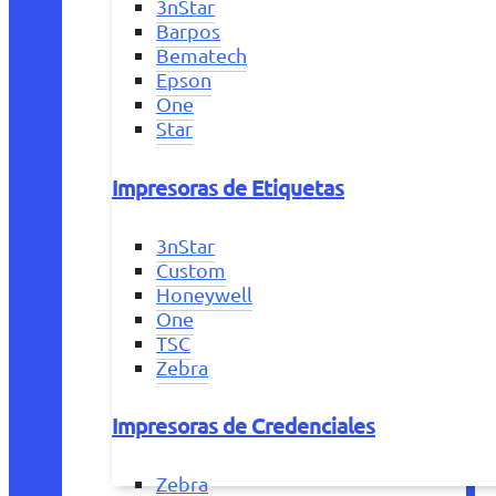
3nStar
Barpos
Bematech
Epson
One
Star
Impresoras de Etiquetas
3nStar
Custom
Honeywell
One
TSC
Zebra
Impresoras de Credenciales
Zebra