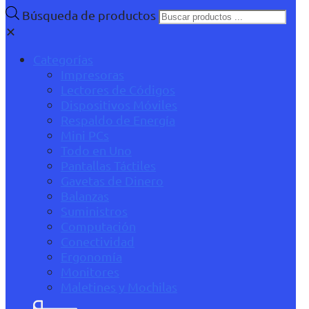
Búsqueda de productos
✕
Categorías
Impresoras
Lectores de Códigos
Dispositivos Móviles
Respaldo de Energía
Mini PCs
Todo en Uno
Pantallas Táctiles
Gavetas de Dinero
Balanzas
Suministros
Computación
Conectividad
Ergonomía
Monitores
Maletines y Mochilas