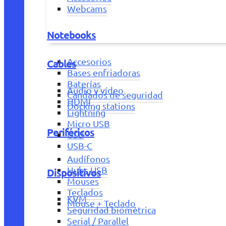
Webcams
Notebooks
Accesorios
Cables
Bases enfriadoras
Baterías
Audio y vídeo
Candados de seguridad
HDMI
Docking stations
Lightning
Micro USB
Periféricos
USB
USB-C
Audífonos
Hubs USB
Dispositivos
Mouses
Teclados
KVM
Mouse + Teclado
Seguridad biométrica
Serial / Parallel