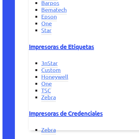
Barpos
Bematech
Epson
One
Star
Impresoras de Etiquetas
3nStar
Custom
Honeywell
One
TSC
Zebra
Impresoras de Credenciales
Zebra