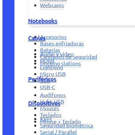
Webcams
Notebooks
Accesorios
Cables
Bases enfriadoras
Baterías
Audio y vídeo
Candados de seguridad
HDMI
Docking stations
Lightning
Micro USB
Periféricos
USB
USB-C
Audífonos
Hubs USB
Dispositivos
Mouses
Teclados
KVM
Mouse + Teclado
Seguridad biométrica
Serial / Parallel