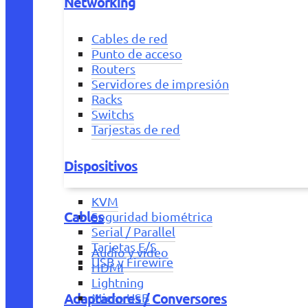
Networking
Cables de red
Punto de acceso
Routers
Servidores de impresión
Racks
Switchs
Tarjestas de red
Dispositivos
KVM
Cables
Seguridad biométrica
Serial / Parallel
Tarjetas E/S
Audio y vídeo
USB y Firewire
HDMI
Lightning
Adaptadores / Conversores
Micro USB