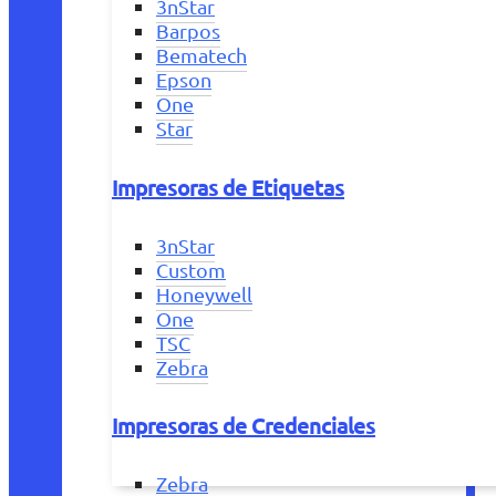
3nStar
Barpos
Bematech
Epson
One
Star
Impresoras de Etiquetas
3nStar
Custom
Honeywell
One
TSC
Zebra
Impresoras de Credenciales
Zebra