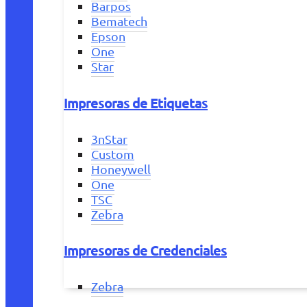
Barpos
Bematech
Epson
One
Star
Impresoras de Etiquetas
3nStar
Custom
Honeywell
One
TSC
Zebra
Impresoras de Credenciales
Zebra