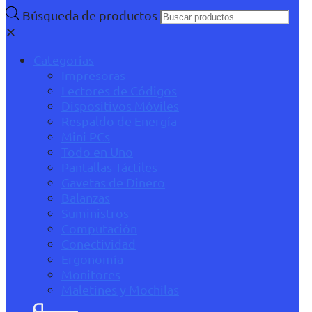
Búsqueda de productos
✕
Categorías
Impresoras
Lectores de Códigos
Dispositivos Móviles
Respaldo de Energía
Mini PCs
Todo en Uno
Pantallas Táctiles
Gavetas de Dinero
Balanzas
Suministros
Computación
Conectividad
Ergonomía
Monitores
Maletines y Mochilas