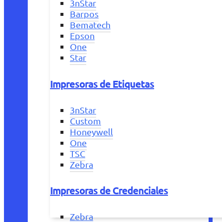
3nStar
Barpos
Bematech
Epson
One
Star
Impresoras de Etiquetas
3nStar
Custom
Honeywell
One
TSC
Zebra
Impresoras de Credenciales
Zebra