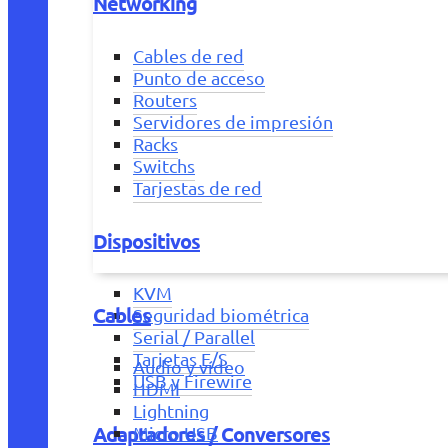
Networking
Cables de red
Punto de acceso
Routers
Servidores de impresión
Racks
Switchs
Tarjestas de red
Dispositivos
KVM
Cables
Seguridad biométrica
Serial / Parallel
Tarjetas E/S
Audio y vídeo
USB y Firewire
HDMI
Lightning
Adaptadores / Conversores
Micro USB