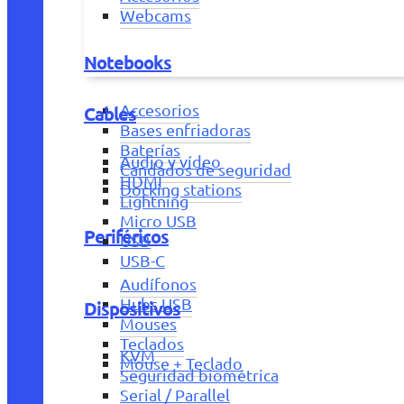
Webcams
Notebooks
Accesorios
Cables
Bases enfriadoras
Baterías
Audio y vídeo
Candados de seguridad
HDMI
Docking stations
Lightning
Micro USB
Periféricos
USB
USB-C
Audífonos
Hubs USB
Dispositivos
Mouses
Teclados
KVM
Mouse + Teclado
Seguridad biométrica
Serial / Parallel