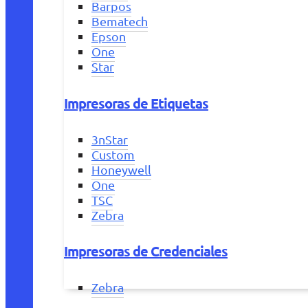
Barpos
Bematech
Epson
One
Star
Impresoras de Etiquetas
3nStar
Custom
Honeywell
One
TSC
Zebra
Impresoras de Credenciales
Zebra