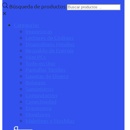
Búsqueda de productos
✕
Categorías
Impresoras
Lectores de Códigos
Dispositivos Móviles
Respaldo de Energía
Mini PCs
Todo en Uno
Pantallas Táctiles
Gavetas de Dinero
Balanzas
Suministros
Computación
Conectividad
Ergonomía
Monitores
Maletines y Mochilas