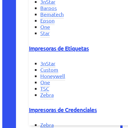
3nStar
Barpos
Bematech
Epson
One
Star
Impresoras de Etiquetas
3nStar
Custom
Honeywell
One
TSC
Zebra
Impresoras de Credenciales
Zebra