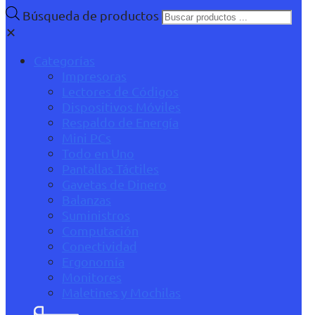
Búsqueda de productos
✕
Categorías
Impresoras
Lectores de Códigos
Dispositivos Móviles
Respaldo de Energía
Mini PCs
Todo en Uno
Pantallas Táctiles
Gavetas de Dinero
Balanzas
Suministros
Computación
Conectividad
Ergonomía
Monitores
Maletines y Mochilas