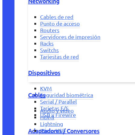
Networking
Cables de red
Punto de acceso
Routers
Servidores de impresión
Racks
Switchs
Tarjestas de red
Dispositivos
KVM
Cables
Seguridad biométrica
Serial / Parallel
Tarjetas E/S
Audio y vídeo
USB y Firewire
HDMI
Lightning
Adaptadores / Conversores
Micro USB