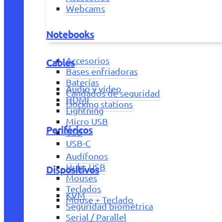
Webcams
Notebooks
Accesorios
Cables
Bases enfriadoras
Baterías
Audio y vídeo
Candados de seguridad
HDMI
Docking stations
Lightning
Micro USB
Periféricos
USB
USB-C
Audífonos
Hubs USB
Dispositivos
Mouses
Teclados
KVM
Mouse + Teclado
Seguridad biométrica
Serial / Parallel