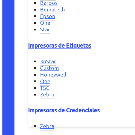
Barpos
Bematech
Epson
One
Star
Impresoras de Etiquetas
3nStar
Custom
Honeywell
One
TSC
Zebra
Impresoras de Credenciales
Zebra