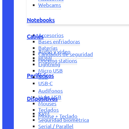
Webcams
Notebooks
Accesorios
Cables
Bases enfriadoras
Baterías
Audio y vídeo
Candados de seguridad
HDMI
Docking stations
Lightning
Micro USB
Periféricos
USB
USB-C
Audífonos
Hubs USB
Dispositivos
Mouses
Teclados
KVM
Mouse + Teclado
Seguridad biométrica
Serial / Parallel