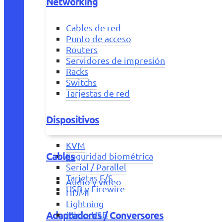
Networking
Cables de red
Punto de acceso
Routers
Servidores de impresión
Racks
Switchs
Tarjestas de red
Dispositivos
KVM
Cables
Seguridad biométrica
Serial / Parallel
Tarjetas E/S
Audio y vídeo
USB y Firewire
HDMI
Lightning
Adaptadores / Conversores
Micro USB