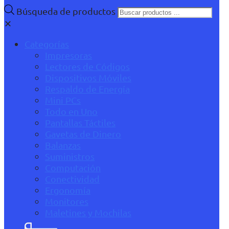
Búsqueda de productos
✕
Categorías
Impresoras
Lectores de Códigos
Dispositivos Móviles
Respaldo de Energía
Mini PCs
Todo en Uno
Pantallas Táctiles
Gavetas de Dinero
Balanzas
Suministros
Computación
Conectividad
Ergonomía
Monitores
Maletines y Mochilas