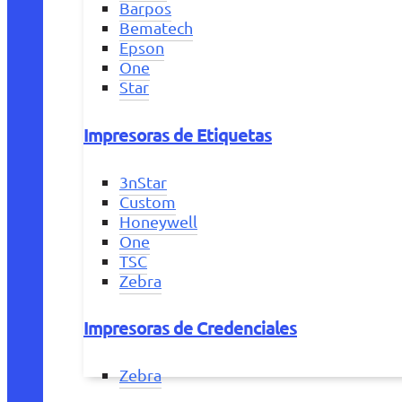
Barpos
Bematech
Epson
One
Star
Impresoras de Etiquetas
3nStar
Custom
Honeywell
One
TSC
Zebra
Impresoras de Credenciales
Zebra