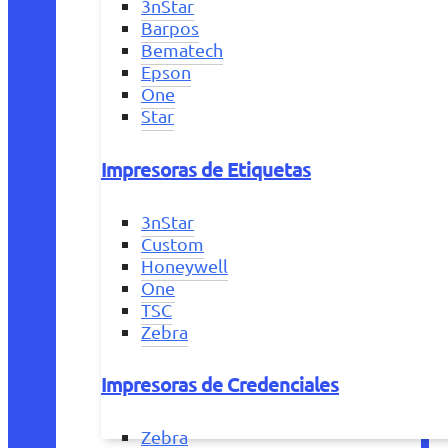
3nStar
Barpos
Bematech
Epson
One
Star
Impresoras de Etiquetas
3nStar
Custom
Honeywell
One
TSC
Zebra
Impresoras de Credenciales
Zebra