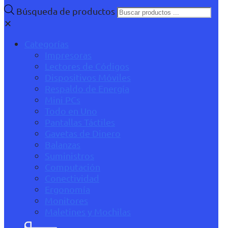
Búsqueda de productos
✕
Categorías
Impresoras
Lectores de Códigos
Dispositivos Móviles
Respaldo de Energía
Mini PCs
Todo en Uno
Pantallas Táctiles
Gavetas de Dinero
Balanzas
Suministros
Computación
Conectividad
Ergonomía
Monitores
Maletines y Mochilas