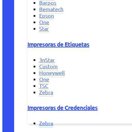
Barpos
Bematech
Epson
One
Star
Impresoras de Etiquetas
3nStar
Custom
Honeywell
One
TSC
Zebra
Impresoras de Credenciales
Zebra