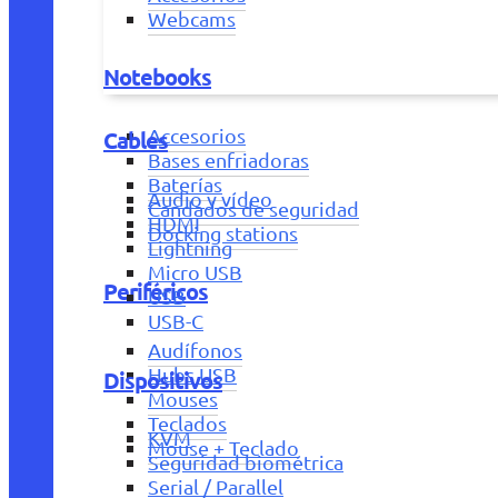
Webcams
Notebooks
Accesorios
Cables
Bases enfriadoras
Baterías
Audio y vídeo
Candados de seguridad
HDMI
Docking stations
Lightning
Micro USB
Periféricos
USB
USB-C
Audífonos
Hubs USB
Dispositivos
Mouses
Teclados
KVM
Mouse + Teclado
Seguridad biométrica
Serial / Parallel