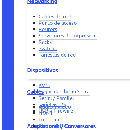
Networking
Cables de red
Punto de acceso
Routers
Servidores de impresión
Racks
Switchs
Tarjestas de red
Dispositivos
KVM
Cables
Seguridad biométrica
Serial / Parallel
Tarjetas E/S
Audio y vídeo
USB y Firewire
HDMI
Lightning
Adaptadores / Conversores
Micro USB