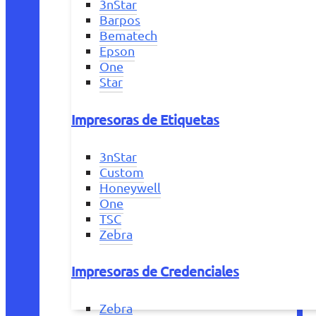
3nStar
Barpos
Bematech
Epson
One
Star
Impresoras de Etiquetas
3nStar
Custom
Honeywell
One
TSC
Zebra
Impresoras de Credenciales
Zebra