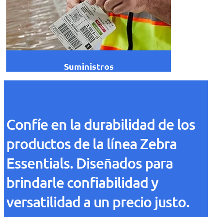
Suministros
Confíe en la durabilidad de los
productos de la línea Zebra
Essentials. Diseñados para
brindarle confiabilidad y
versatilidad a un precio justo.