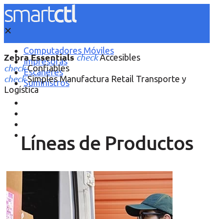
✕
Computadores Móviles
Zebra
Essentials
check
Accesibles
Impresoras
check
Confiables
Escáneres
check
Simples
Manufactura
Retail
Transporte y
Suministros
Logística
Computadores Móviles
Impresoras
Escáneres
Suministros
Líneas de Productos