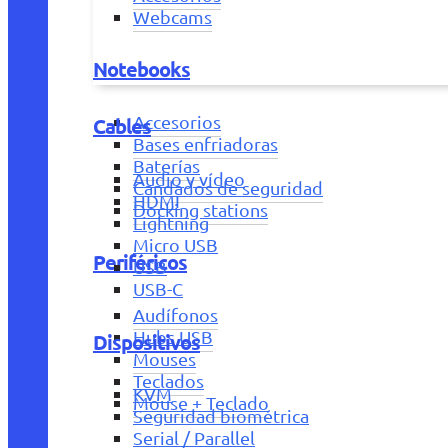
Webcams
Notebooks
Accesorios
Cables
Bases enfriadoras
Baterías
Audio y vídeo
Candados de seguridad
HDMI
Docking stations
Lightning
Micro USB
Periféricos
USB
USB-C
Audífonos
Hubs USB
Dispositivos
Mouses
Teclados
KVM
Mouse + Teclado
Seguridad biométrica
Serial / Parallel