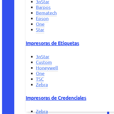
3nStar
Barpos
Bematech
Epson
One
Star
Impresoras de Etiquetas
3nStar
Custom
Honeywell
One
TSC
Zebra
Impresoras de Credenciales
Zebra