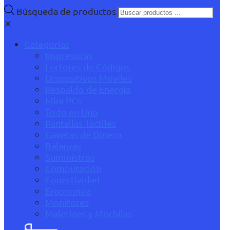
Búsqueda de productos
✕
Categorías
Impresoras
Lectores de Códigos
Dispositivos Móviles
Respaldo de Energía
Mini PCs
Todo en Uno
Pantallas Táctiles
Gavetas de Dinero
Balanzas
Suministros
Computación
Conectividad
Ergonomía
Monitores
Maletines y Mochilas