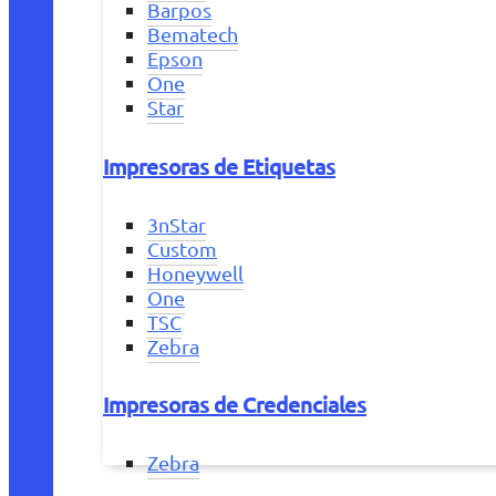
Barpos
Bematech
Epson
One
Star
Impresoras de Etiquetas
3nStar
Custom
Honeywell
One
TSC
Zebra
Impresoras de Credenciales
Zebra