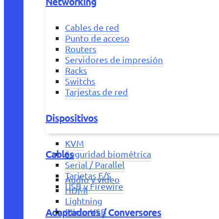
Networking
Cables de red
Punto de acceso
Routers
Servidores de impresión
Racks
Switchs
Tarjestas de red
Dispositivos
KVM
Cables
Seguridad biométrica
Serial / Parallel
Tarjetas E/S
Audio y vídeo
USB y Firewire
HDMI
Lightning
Adaptadores / Conversores
Micro USB