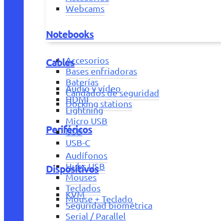
Webcams
Notebooks
Accesorios
Cables
Bases enfriadoras
Baterías
Audio y vídeo
Candados de seguridad
HDMI
Docking stations
Lightning
Micro USB
Periféricos
USB
USB-C
Audífonos
Hubs USB
Dispositivos
Mouses
Teclados
KVM
Mouse + Teclado
Seguridad biométrica
Serial / Parallel