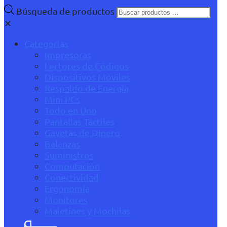
Búsqueda de productos
✕
Categorías
Impresoras
Lectores de Códigos
Dispositivos Móviles
Respaldo de Energía
Mini PCs
Todo en Uno
Pantallas Táctiles
Gavetas de Dinero
Balanzas
Suministros
Computación
Conectividad
Ergonomía
Monitores
Maletines y Mochilas