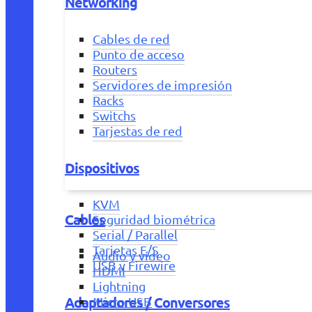
Networking
Cables de red
Punto de acceso
Routers
Servidores de impresión
Racks
Switchs
Tarjestas de red
Dispositivos
KVM
Cables
Seguridad biométrica
Serial / Parallel
Tarjetas E/S
Audio y vídeo
USB y Firewire
HDMI
Lightning
Adaptadores / Conversores
Micro USB