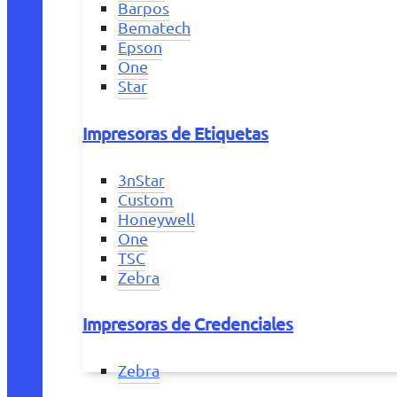
Barpos
Bematech
Epson
One
Star
Impresoras de Etiquetas
3nStar
Custom
Honeywell
One
TSC
Zebra
Impresoras de Credenciales
Zebra