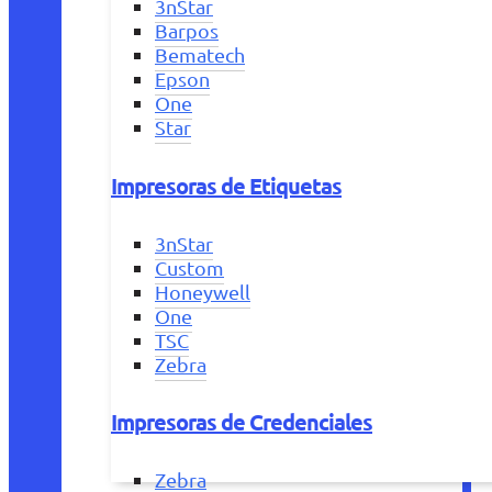
3nStar
Barpos
Bematech
Epson
One
Star
Impresoras de Etiquetas
3nStar
Custom
Honeywell
One
TSC
Zebra
Impresoras de Credenciales
Zebra