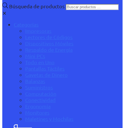
Búsqueda de productos
✕
Categorías
Impresoras
Lectores de Códigos
Dispositivos Móviles
Respaldo de Energía
Mini PCs
Todo en Uno
Pantallas Táctiles
Gavetas de Dinero
Balanzas
Suministros
Computación
Conectividad
Ergonomía
Monitores
Maletines y Mochilas