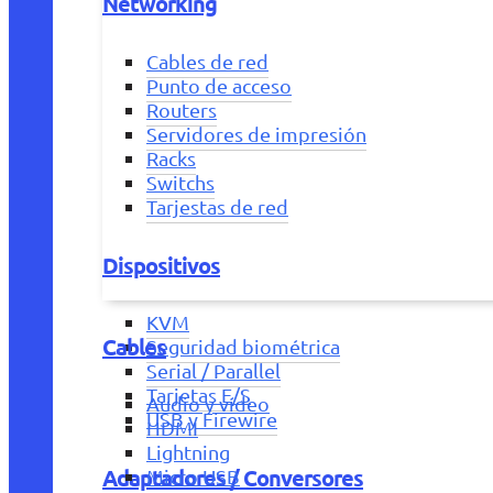
Networking
Cables de red
Punto de acceso
Routers
Servidores de impresión
Racks
Switchs
Tarjestas de red
Dispositivos
KVM
Cables
Seguridad biométrica
Serial / Parallel
Tarjetas E/S
Audio y vídeo
USB y Firewire
HDMI
Lightning
Adaptadores / Conversores
Micro USB