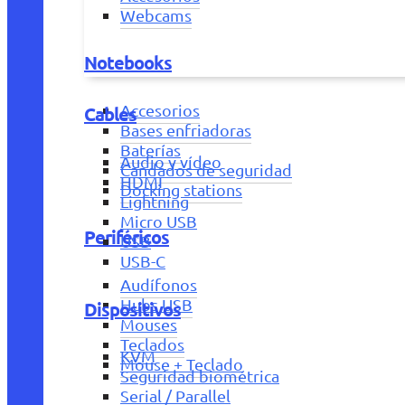
Webcams
Notebooks
Accesorios
Cables
Bases enfriadoras
Baterías
Audio y vídeo
Candados de seguridad
HDMI
Docking stations
Lightning
Micro USB
Periféricos
USB
USB-C
Audífonos
Hubs USB
Dispositivos
Mouses
Teclados
KVM
Mouse + Teclado
Seguridad biométrica
Serial / Parallel