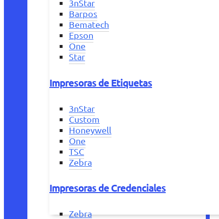
3nStar
Barpos
Bematech
Epson
One
Star
Impresoras de Etiquetas
3nStar
Custom
Honeywell
One
TSC
Zebra
Impresoras de Credenciales
Zebra