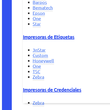
Barpos
Bematech
Epson
One
Star
Impresoras de Etiquetas
3nStar
Custom
Honeywell
One
TSC
Zebra
Impresoras de Credenciales
Zebra