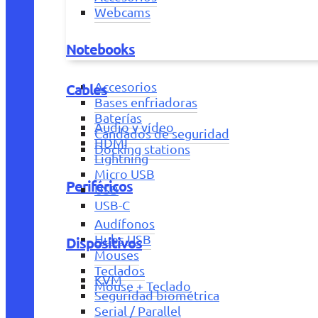
Webcams
Notebooks
Accesorios
Cables
Bases enfriadoras
Baterías
Audio y vídeo
Candados de seguridad
HDMI
Docking stations
Lightning
Micro USB
Periféricos
USB
USB-C
Audífonos
Hubs USB
Dispositivos
Mouses
Teclados
KVM
Mouse + Teclado
Seguridad biométrica
Serial / Parallel