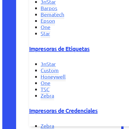
3nStar
Barpos
Bematech
Epson
One
Star
Impresoras de Etiquetas
3nStar
Custom
Honeywell
One
TSC
Zebra
Impresoras de Credenciales
Zebra