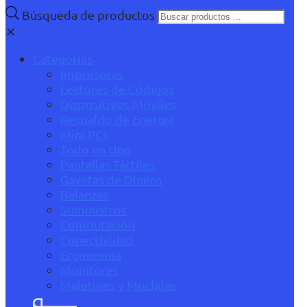
Búsqueda de productos
✕
Categorías
Impresoras
Lectores de Códigos
Dispositivos Móviles
Respaldo de Energía
Mini PCs
Todo en Uno
Pantallas Táctiles
Gavetas de Dinero
Balanzas
Suministros
Computación
Conectividad
Ergonomía
Monitores
Maletines y Mochilas