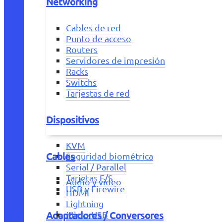
Networking
Cables de red
Punto de acceso
Routers
Servidores de impresión
Racks
Switchs
Tarjestas de red
Dispositivos
KVM
Cables
Seguridad biométrica
Serial / Parallel
Tarjetas E/S
Audio y vídeo
USB y Firewire
HDMI
Lightning
Adaptadores / Conversores
Micro USB