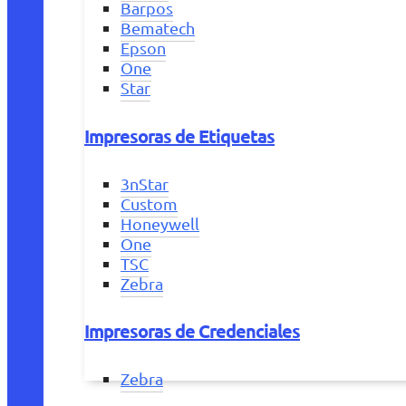
Barpos
Bematech
Epson
One
Star
Impresoras de Etiquetas
3nStar
Custom
Honeywell
One
TSC
Zebra
Impresoras de Credenciales
Zebra