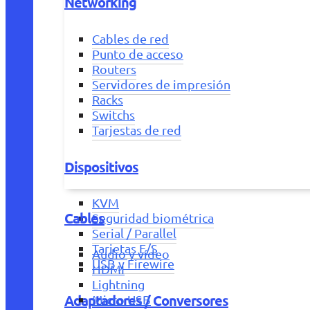
Networking
Cables de red
Punto de acceso
Routers
Servidores de impresión
Racks
Switchs
Tarjestas de red
Dispositivos
KVM
Cables
Seguridad biométrica
Serial / Parallel
Tarjetas E/S
Audio y vídeo
USB y Firewire
HDMI
Lightning
Adaptadores / Conversores
Micro USB