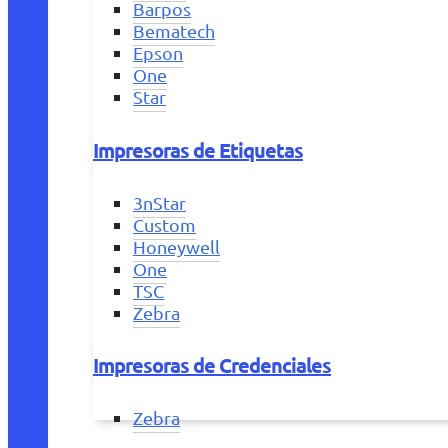
Barpos
Bematech
Epson
One
Star
Impresoras de Etiquetas
3nStar
Custom
Honeywell
One
TSC
Zebra
Impresoras de Credenciales
Zebra