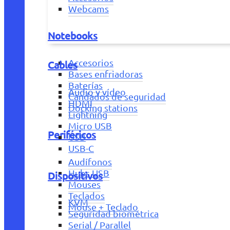
Webcams
Notebooks
Accesorios
Cables
Bases enfriadoras
Baterías
Audio y vídeo
Candados de seguridad
HDMI
Docking stations
Lightning
Micro USB
Periféricos
USB
USB-C
Audífonos
Hubs USB
Dispositivos
Mouses
Teclados
KVM
Mouse + Teclado
Seguridad biométrica
Serial / Parallel