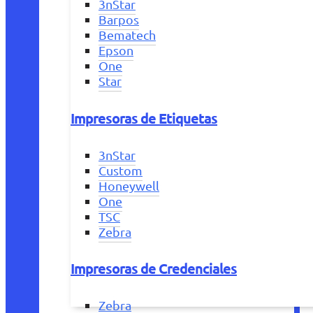
3nStar
Barpos
Bematech
Epson
One
Star
Impresoras de Etiquetas
3nStar
Custom
Honeywell
One
TSC
Zebra
Impresoras de Credenciales
Zebra