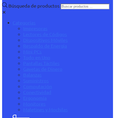
Búsqueda de productos
✕
Categorías
Impresoras
Lectores de Códigos
Dispositivos Móviles
Respaldo de Energía
Mini PCs
Todo en Uno
Pantallas Táctiles
Gavetas de Dinero
Balanzas
Suministros
Computación
Conectividad
Ergonomía
Monitores
Maletines y Mochilas