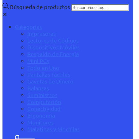
Búsqueda de productos
✕
Categorías
Impresoras
Lectores de Códigos
Dispositivos Móviles
Respaldo de Energía
Mini PCs
Todo en Uno
Pantallas Táctiles
Gavetas de Dinero
Balanzas
Suministros
Computación
Conectividad
Ergonomía
Monitores
Maletines y Mochilas