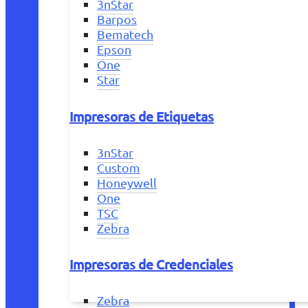
3nStar
Barpos
Bematech
Epson
One
Star
Impresoras de Etiquetas
3nStar
Custom
Honeywell
One
TSC
Zebra
Impresoras de Credenciales
Zebra