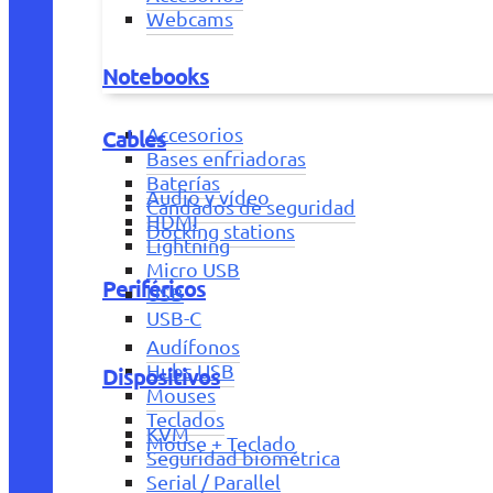
Webcams
Notebooks
Accesorios
Cables
Bases enfriadoras
Baterías
Audio y vídeo
Candados de seguridad
HDMI
Docking stations
Lightning
Micro USB
Periféricos
USB
USB-C
Audífonos
Hubs USB
Dispositivos
Mouses
Teclados
KVM
Mouse + Teclado
Seguridad biométrica
Serial / Parallel