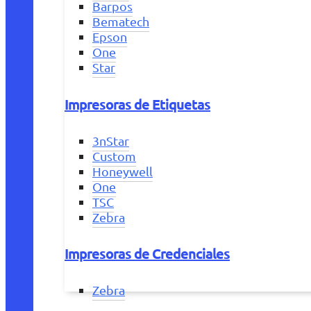
Barpos
Bematech
Epson
One
Star
Impresoras de Etiquetas
3nStar
Custom
Honeywell
One
TSC
Zebra
Impresoras de Credenciales
Zebra