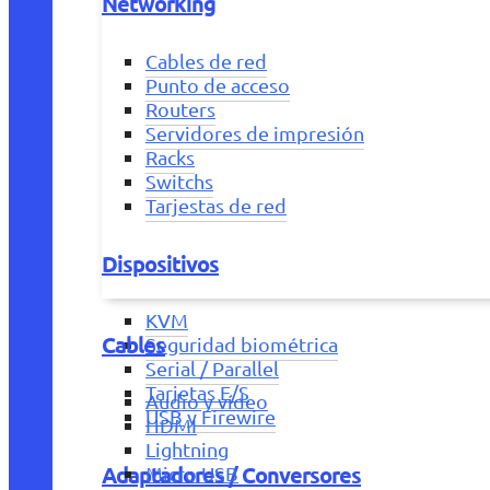
Networking
Cables de red
Punto de acceso
Routers
Servidores de impresión
Racks
Switchs
Tarjestas de red
Dispositivos
KVM
Cables
Seguridad biométrica
Serial / Parallel
Tarjetas E/S
Audio y vídeo
USB y Firewire
HDMI
Lightning
Adaptadores / Conversores
Micro USB