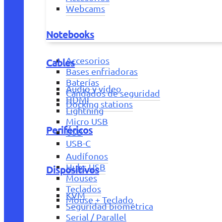
Webcams
Notebooks
Accesorios
Cables
Bases enfriadoras
Baterías
Audio y vídeo
Candados de seguridad
HDMI
Docking stations
Lightning
Micro USB
Periféricos
USB
USB-C
Audífonos
Hubs USB
Dispositivos
Mouses
Teclados
KVM
Mouse + Teclado
Seguridad biométrica
Serial / Parallel