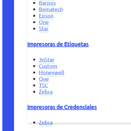
Barpos
Bematech
Epson
One
Star
Impresoras de Etiquetas
3nStar
Custom
Honeywell
One
TSC
Zebra
Impresoras de Credenciales
Zebra