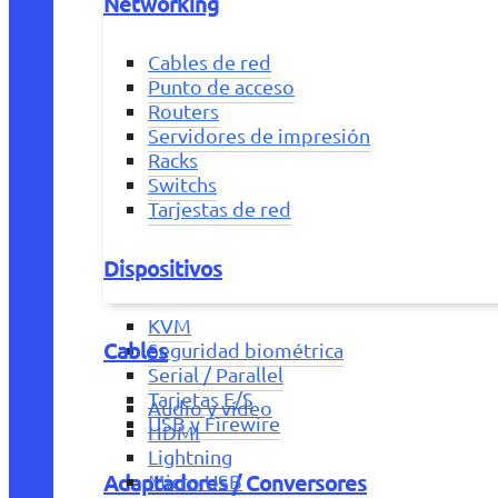
Networking
Cables de red
Punto de acceso
Routers
Servidores de impresión
Racks
Switchs
Tarjestas de red
Dispositivos
KVM
Cables
Seguridad biométrica
Serial / Parallel
Tarjetas E/S
Audio y vídeo
USB y Firewire
HDMI
Lightning
Adaptadores / Conversores
Micro USB