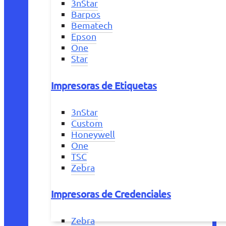
3nStar
Barpos
Bematech
Epson
One
Star
Impresoras de Etiquetas
3nStar
Custom
Honeywell
One
TSC
Zebra
Impresoras de Credenciales
Zebra