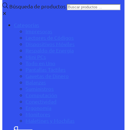
Búsqueda de productos
✕
Categorías
Impresoras
Lectores de Códigos
Dispositivos Móviles
Respaldo de Energía
Mini PCs
Todo en Uno
Pantallas Táctiles
Gavetas de Dinero
Balanzas
Suministros
Computación
Conectividad
Ergonomía
Monitores
Maletines y Mochilas