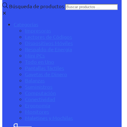
Búsqueda de productos
✕
Categorías
Impresoras
Lectores de Códigos
Dispositivos Móviles
Respaldo de Energía
Mini PCs
Todo en Uno
Pantallas Táctiles
Gavetas de Dinero
Balanzas
Suministros
Computación
Conectividad
Ergonomía
Monitores
Maletines y Mochilas