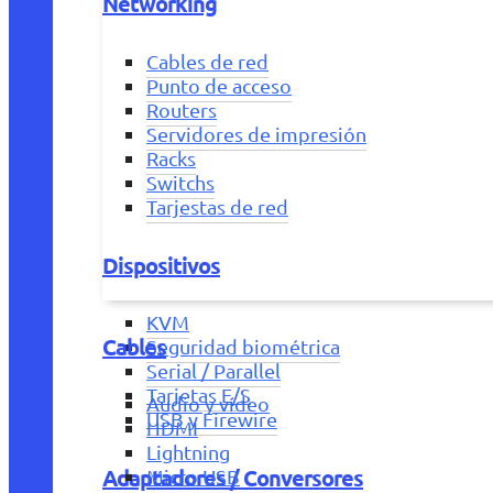
Networking
Cables de red
Punto de acceso
Routers
Servidores de impresión
Racks
Switchs
Tarjestas de red
Dispositivos
KVM
Cables
Seguridad biométrica
Serial / Parallel
Tarjetas E/S
Audio y vídeo
USB y Firewire
HDMI
Lightning
Adaptadores / Conversores
Micro USB