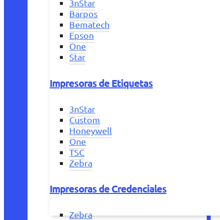
3nStar
Barpos
Bematech
Epson
One
Star
Impresoras de Etiquetas
3nStar
Custom
Honeywell
One
TSC
Zebra
Impresoras de Credenciales
Zebra