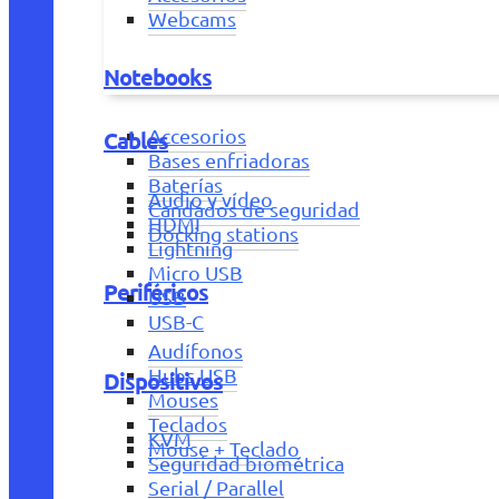
Webcams
Notebooks
Accesorios
Cables
Bases enfriadoras
Baterías
Audio y vídeo
Candados de seguridad
HDMI
Docking stations
Lightning
Micro USB
Periféricos
USB
USB-C
Audífonos
Hubs USB
Dispositivos
Mouses
Teclados
KVM
Mouse + Teclado
Seguridad biométrica
Serial / Parallel