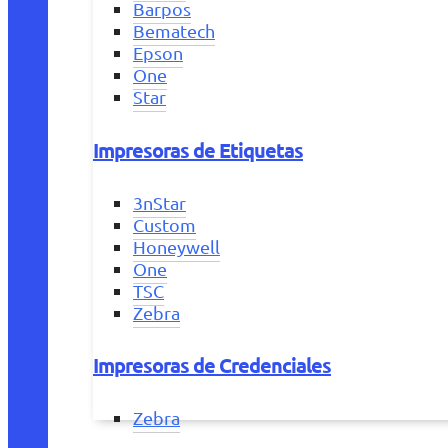
Barpos
Bematech
Epson
One
Star
Impresoras de Etiquetas
3nStar
Custom
Honeywell
One
TSC
Zebra
Impresoras de Credenciales
Zebra