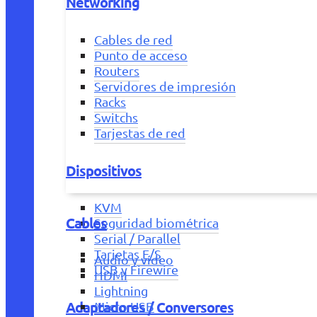
Networking
Cables de red
Punto de acceso
Routers
Servidores de impresión
Racks
Switchs
Tarjestas de red
Dispositivos
KVM
Cables
Seguridad biométrica
Serial / Parallel
Tarjetas E/S
Audio y vídeo
USB y Firewire
HDMI
Lightning
Adaptadores / Conversores
Micro USB