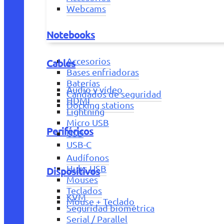
Webcams
Notebooks
Accesorios
Cables
Bases enfriadoras
Baterías
Audio y vídeo
Candados de seguridad
HDMI
Docking stations
Lightning
Micro USB
Periféricos
USB
USB-C
Audífonos
Hubs USB
Dispositivos
Mouses
Teclados
KVM
Mouse + Teclado
Seguridad biométrica
Serial / Parallel