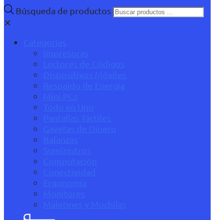
Búsqueda de productos
✕
Categorías
Impresoras
Lectores de Códigos
Dispositivos Móviles
Respaldo de Energía
Mini PCs
Todo en Uno
Pantallas Táctiles
Gavetas de Dinero
Balanzas
Suministros
Computación
Conectividad
Ergonomía
Monitores
Maletines y Mochilas