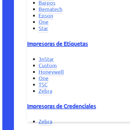
Barpos
Bematech
Epson
One
Star
Impresoras de Etiquetas
3nStar
Custom
Honeywell
One
TSC
Zebra
Impresoras de Credenciales
Zebra