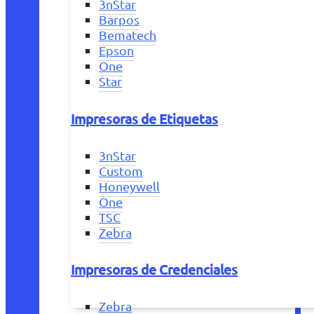
3nStar
Barpos
Bematech
Epson
One
Star
Impresoras de Etiquetas
3nStar
Custom
Honeywell
One
TSC
Zebra
Impresoras de Credenciales
Zebra