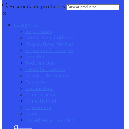
Búsqueda de productos
✕
Categorías
Impresoras
Lectores de Códigos
Dispositivos Móviles
Respaldo de Energía
Mini PCs
Todo en Uno
Pantallas Táctiles
Gavetas de Dinero
Balanzas
Suministros
Computación
Conectividad
Ergonomía
Monitores
Maletines y Mochilas