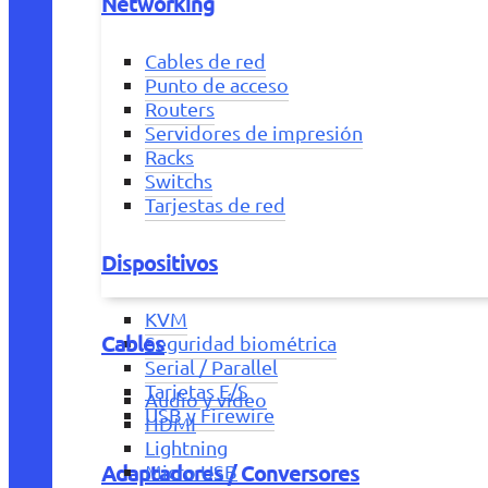
Networking
Cables de red
Punto de acceso
Routers
Servidores de impresión
Racks
Switchs
Tarjestas de red
Dispositivos
KVM
Cables
Seguridad biométrica
Serial / Parallel
Tarjetas E/S
Audio y vídeo
USB y Firewire
HDMI
Lightning
Adaptadores / Conversores
Micro USB