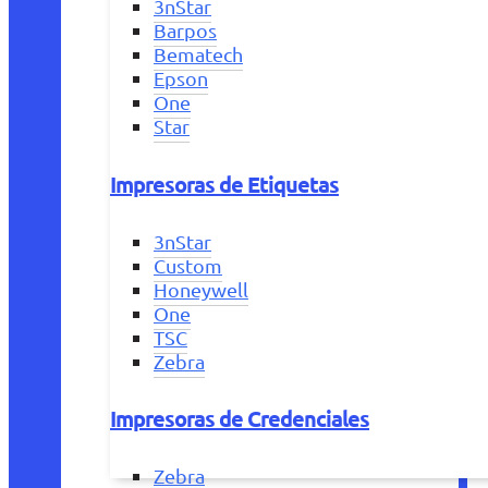
3nStar
Barpos
Bematech
Epson
One
Star
Impresoras de Etiquetas
3nStar
Custom
Honeywell
One
TSC
Zebra
Impresoras de Credenciales
Zebra