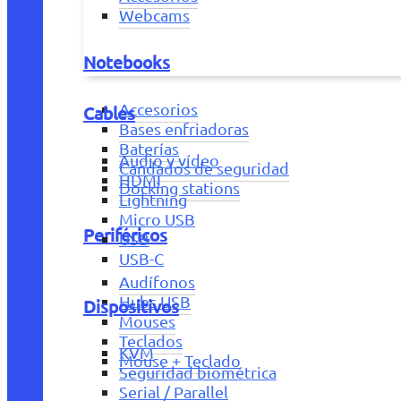
Webcams
Notebooks
Accesorios
Cables
Bases enfriadoras
Baterías
Audio y vídeo
Candados de seguridad
HDMI
Docking stations
Lightning
Micro USB
Periféricos
USB
USB-C
Audífonos
Hubs USB
Dispositivos
Mouses
Teclados
KVM
Mouse + Teclado
Seguridad biométrica
Serial / Parallel