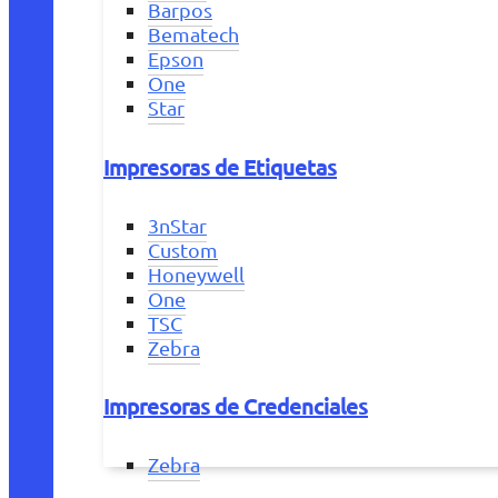
Barpos
Bematech
Epson
One
Star
Impresoras de Etiquetas
3nStar
Custom
Honeywell
One
TSC
Zebra
Impresoras de Credenciales
Zebra