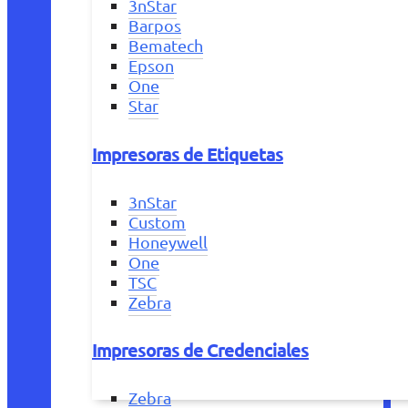
3nStar
Barpos
Bematech
Epson
One
Star
Impresoras de Etiquetas
3nStar
Custom
Honeywell
One
TSC
Zebra
Impresoras de Credenciales
Zebra