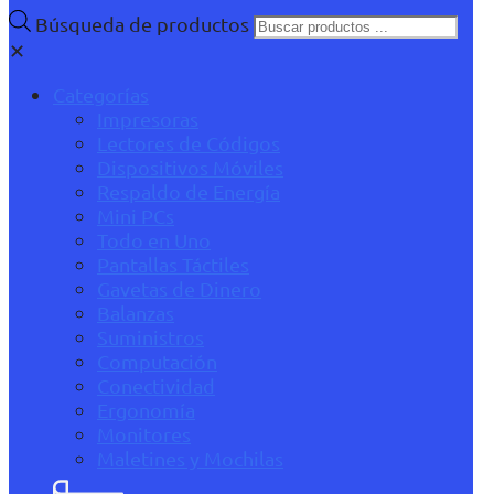
Búsqueda de productos
✕
Categorías
Impresoras
Lectores de Códigos
Dispositivos Móviles
Respaldo de Energía
Mini PCs
Todo en Uno
Pantallas Táctiles
Gavetas de Dinero
Balanzas
Suministros
Computación
Conectividad
Ergonomía
Monitores
Maletines y Mochilas