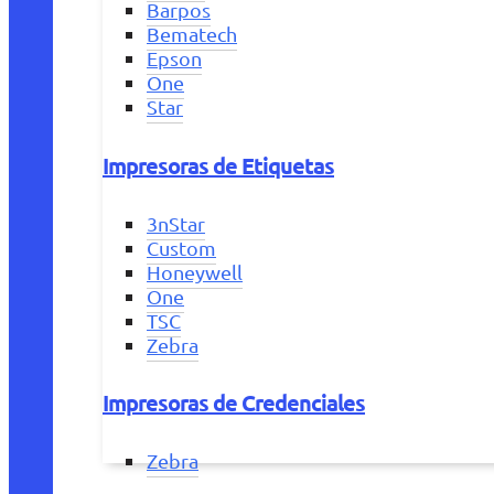
Barpos
Bematech
Epson
One
Star
Impresoras de Etiquetas
3nStar
Custom
Honeywell
One
TSC
Zebra
Impresoras de Credenciales
Zebra