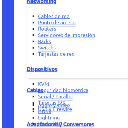
Networking
Cables de red
Punto de acceso
Routers
Servidores de impresión
Racks
Switchs
Tarjestas de red
Dispositivos
KVM
Cables
Seguridad biométrica
Serial / Parallel
Tarjetas E/S
Audio y vídeo
USB y Firewire
HDMI
Lightning
Adaptadores / Conversores
Micro USB