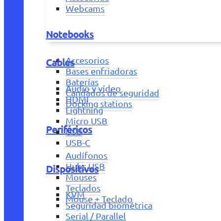
Webcams
Notebooks
Accesorios
Cables
Bases enfriadoras
Baterías
Audio y vídeo
Candados de seguridad
HDMI
Docking stations
Lightning
Micro USB
Periféricos
USB
USB-C
Audífonos
Hubs USB
Dispositivos
Mouses
Teclados
KVM
Mouse + Teclado
Seguridad biométrica
Serial / Parallel