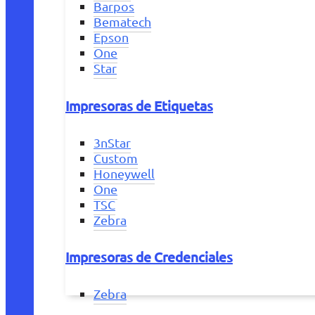
Barpos
Bematech
Epson
One
Star
Impresoras de Etiquetas
3nStar
Custom
Honeywell
One
TSC
Zebra
Impresoras de Credenciales
Zebra