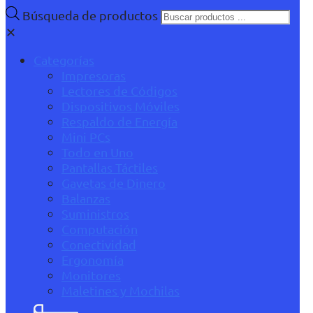
Búsqueda de productos
✕
Categorías
Impresoras
Lectores de Códigos
Dispositivos Móviles
Respaldo de Energía
Mini PCs
Todo en Uno
Pantallas Táctiles
Gavetas de Dinero
Balanzas
Suministros
Computación
Conectividad
Ergonomía
Monitores
Maletines y Mochilas