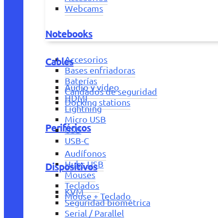
Webcams
Notebooks
Accesorios
Cables
Bases enfriadoras
Baterías
Audio y vídeo
Candados de seguridad
HDMI
Docking stations
Lightning
Micro USB
Periféricos
USB
USB-C
Audífonos
Hubs USB
Dispositivos
Mouses
Teclados
KVM
Mouse + Teclado
Seguridad biométrica
Serial / Parallel