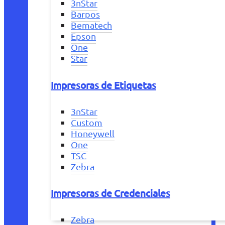
3nStar
Barpos
Bematech
Epson
One
Star
Impresoras de Etiquetas
3nStar
Custom
Honeywell
One
TSC
Zebra
Impresoras de Credenciales
Zebra