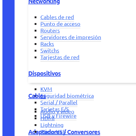
Networking
Cables de red
Punto de acceso
Routers
Servidores de impresión
Racks
Switchs
Tarjestas de red
Dispositivos
KVM
Cables
Seguridad biométrica
Serial / Parallel
Tarjetas E/S
Audio y vídeo
USB y Firewire
HDMI
Lightning
Adaptadores / Conversores
Micro USB