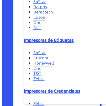
3nStar
Barpos
Bematech
Epson
One
Star
Impresoras de Etiquetas
3nStar
Custom
Honeywell
One
TSC
Zebra
Impresoras de Credenciales
Zebra