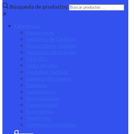
Búsqueda de productos
✕
Categorías
Impresoras
Lectores de Códigos
Dispositivos Móviles
Respaldo de Energía
Mini PCs
Todo en Uno
Pantallas Táctiles
Gavetas de Dinero
Balanzas
Suministros
Computación
Conectividad
Ergonomía
Monitores
Maletines y Mochilas