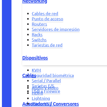
Networking
Cables de red
Punto de acceso
Routers
Servidores de impresión
Racks
Switchs
Tarjestas de red
Dispositivos
KVM
Cables
Seguridad biométrica
Serial / Parallel
Tarjetas E/S
Audio y vídeo
USB y Firewire
HDMI
Lightning
Adaptadores / Conversores
Micro USB