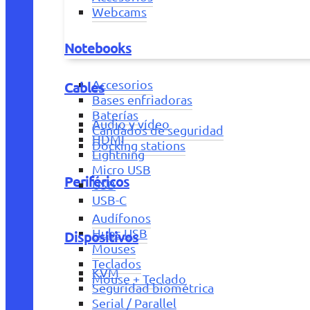
Webcams
Notebooks
Accesorios
Cables
Bases enfriadoras
Baterías
Audio y vídeo
Candados de seguridad
HDMI
Docking stations
Lightning
Micro USB
Periféricos
USB
USB-C
Audífonos
Hubs USB
Dispositivos
Mouses
Teclados
KVM
Mouse + Teclado
Seguridad biométrica
Serial / Parallel