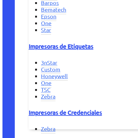
Barpos
Bematech
Epson
One
Star
Impresoras de Etiquetas
3nStar
Custom
Honeywell
One
TSC
Zebra
Impresoras de Credenciales
Zebra