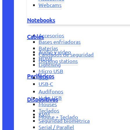
Webcams
Notebooks
Accesorios
Cables
Bases enfriadoras
Baterías
Audio y vídeo
Candados de seguridad
HDMI
Docking stations
Lightning
Micro USB
Periféricos
USB
USB-C
Audífonos
Hubs USB
Dispositivos
Mouses
Teclados
KVM
Mouse + Teclado
Seguridad biométrica
Serial / Parallel