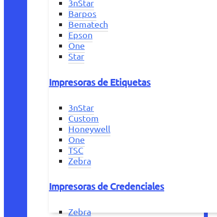
3nStar
Barpos
Bematech
Epson
One
Star
Impresoras de Etiquetas
3nStar
Custom
Honeywell
One
TSC
Zebra
Impresoras de Credenciales
Zebra