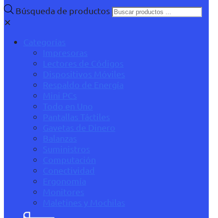
Búsqueda de productos
✕
Categorías
Impresoras
Lectores de Códigos
Dispositivos Móviles
Respaldo de Energía
Mini PCs
Todo en Uno
Pantallas Táctiles
Gavetas de Dinero
Balanzas
Suministros
Computación
Conectividad
Ergonomía
Monitores
Maletines y Mochilas