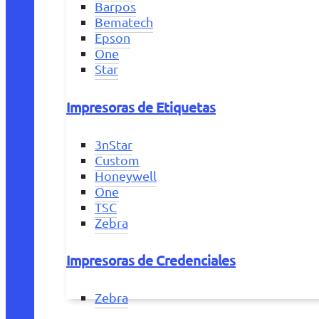
Barpos
Bematech
Epson
One
Star
Impresoras de Etiquetas
3nStar
Custom
Honeywell
One
TSC
Zebra
Impresoras de Credenciales
Zebra