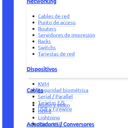
Networking
Cables de red
Punto de acceso
Routers
Servidores de impresión
Racks
Switchs
Tarjestas de red
Dispositivos
KVM
Cables
Seguridad biométrica
Serial / Parallel
Tarjetas E/S
Audio y vídeo
USB y Firewire
HDMI
Lightning
Adaptadores / Conversores
Micro USB