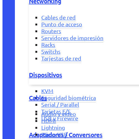
Networking
Cables de red
Punto de acceso
Routers
Servidores de impresión
Racks
Switchs
Tarjestas de red
Dispositivos
KVM
Cables
Seguridad biométrica
Serial / Parallel
Tarjetas E/S
Audio y vídeo
USB y Firewire
HDMI
Lightning
Adaptadores / Conversores
Micro USB