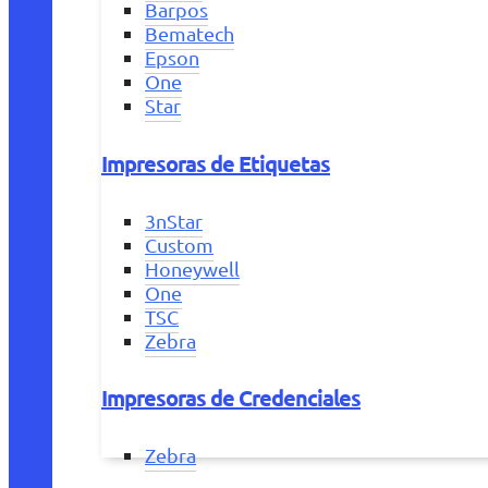
Barpos
Bematech
Epson
One
Star
Impresoras de Etiquetas
3nStar
Custom
Honeywell
One
TSC
Zebra
Impresoras de Credenciales
Zebra