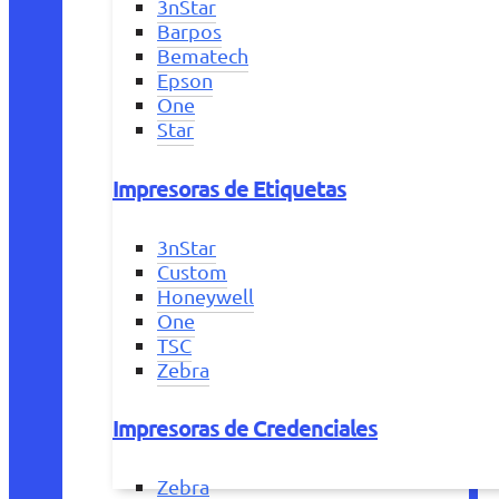
3nStar
Barpos
Bematech
Epson
One
Star
Impresoras de Etiquetas
3nStar
Custom
Honeywell
One
TSC
Zebra
Impresoras de Credenciales
Zebra