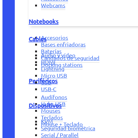
Webcams
Notebooks
Accesorios
Cables
Bases enfriadoras
Baterías
Audio y vídeo
Candados de seguridad
HDMI
Docking stations
Lightning
Micro USB
Periféricos
USB
USB-C
Audífonos
Hubs USB
Dispositivos
Mouses
Teclados
KVM
Mouse + Teclado
Seguridad biométrica
Serial / Parallel