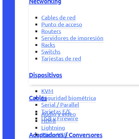
Networking
Cables de red
Punto de acceso
Routers
Servidores de impresión
Racks
Switchs
Tarjestas de red
Dispositivos
KVM
Cables
Seguridad biométrica
Serial / Parallel
Tarjetas E/S
Audio y vídeo
USB y Firewire
HDMI
Lightning
Adaptadores / Conversores
Micro USB