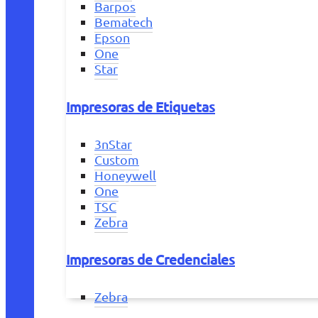
Barpos
Bematech
Epson
One
Star
Impresoras de Etiquetas
3nStar
Custom
Honeywell
One
TSC
Zebra
Impresoras de Credenciales
Zebra