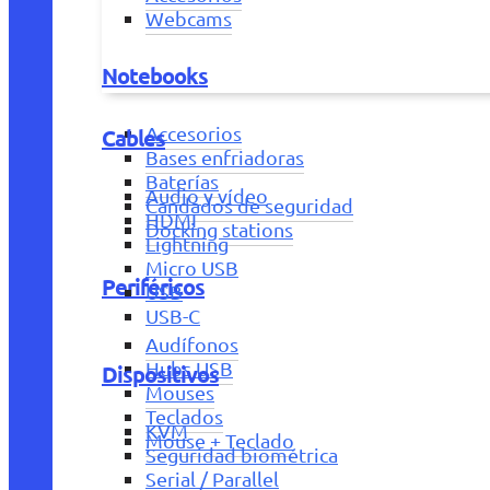
Webcams
Notebooks
Accesorios
Cables
Bases enfriadoras
Baterías
Audio y vídeo
Candados de seguridad
HDMI
Docking stations
Lightning
Micro USB
Periféricos
USB
USB-C
Audífonos
Hubs USB
Dispositivos
Mouses
Teclados
KVM
Mouse + Teclado
Seguridad biométrica
Serial / Parallel