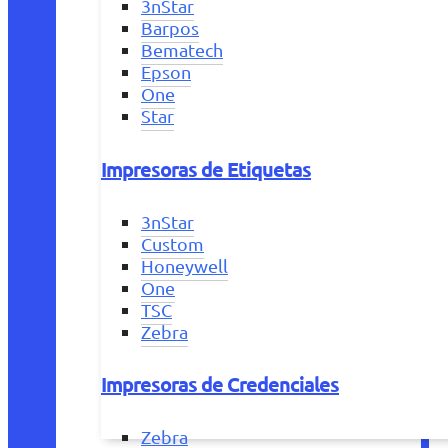
3nStar
Barpos
Bematech
Epson
One
Star
Impresoras de Etiquetas
3nStar
Custom
Honeywell
One
TSC
Zebra
Impresoras de Credenciales
Zebra