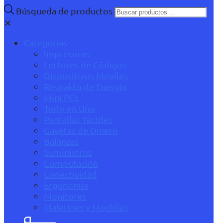
Búsqueda de productos
✕
Categorías
Impresoras
Lectores de Códigos
Dispositivos Móviles
Respaldo de Energía
Mini PCs
Todo en Uno
Pantallas Táctiles
Gavetas de Dinero
Balanzas
Suministros
Computación
Conectividad
Ergonomía
Monitores
Maletines y Mochilas