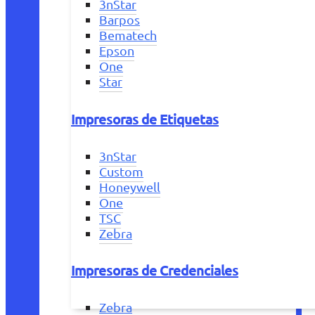
3nStar
Barpos
Bematech
Epson
One
Star
Impresoras de Etiquetas
3nStar
Custom
Honeywell
One
TSC
Zebra
Impresoras de Credenciales
Zebra