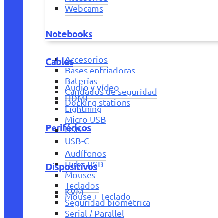
Webcams
Notebooks
Accesorios
Cables
Bases enfriadoras
Baterías
Audio y vídeo
Candados de seguridad
HDMI
Docking stations
Lightning
Micro USB
Periféricos
USB
USB-C
Audífonos
Hubs USB
Dispositivos
Mouses
Teclados
KVM
Mouse + Teclado
Seguridad biométrica
Serial / Parallel