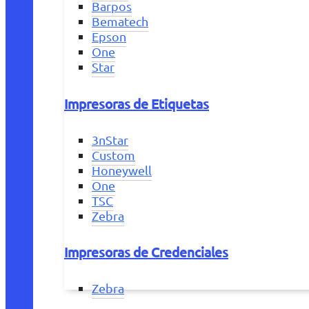
Barpos
Bematech
Epson
One
Star
Impresoras de Etiquetas
3nStar
Custom
Honeywell
One
TSC
Zebra
Impresoras de Credenciales
Zebra