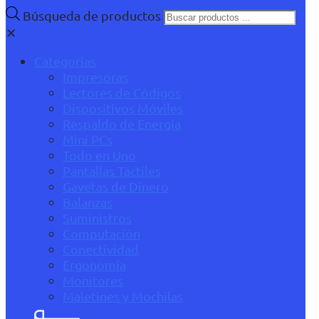
Búsqueda de productos
✕
Categorías
Impresoras
Lectores de Códigos
Dispositivos Móviles
Respaldo de Energía
Mini PCs
Todo en Uno
Pantallas Táctiles
Gavetas de Dinero
Balanzas
Suministros
Computación
Conectividad
Ergonomía
Monitores
Maletines y Mochilas