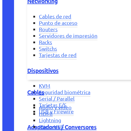
Networking
Cables de red
Punto de acceso
Routers
Servidores de impresión
Racks
Switchs
Tarjestas de red
Dispositivos
KVM
Cables
Seguridad biométrica
Serial / Parallel
Tarjetas E/S
Audio y vídeo
USB y Firewire
HDMI
Lightning
Adaptadores / Conversores
Micro USB