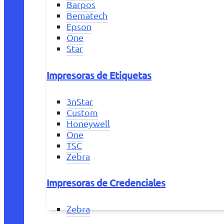
Barpos
Bematech
Epson
One
Star
Impresoras de Etiquetas
3nStar
Custom
Honeywell
One
TSC
Zebra
Impresoras de Credenciales
Zebra