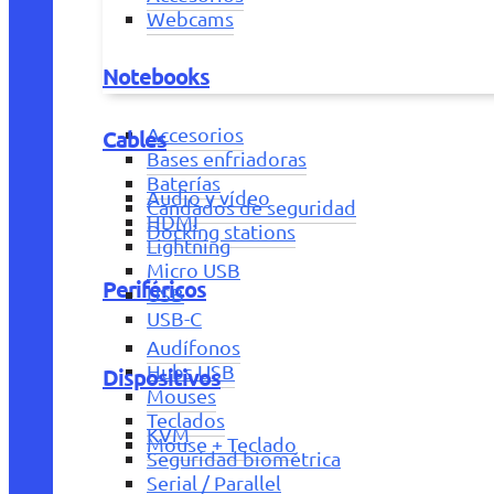
Webcams
Notebooks
Accesorios
Cables
Bases enfriadoras
Baterías
Audio y vídeo
Candados de seguridad
HDMI
Docking stations
Lightning
Micro USB
Periféricos
USB
USB-C
Audífonos
Hubs USB
Dispositivos
Mouses
Teclados
KVM
Mouse + Teclado
Seguridad biométrica
Serial / Parallel