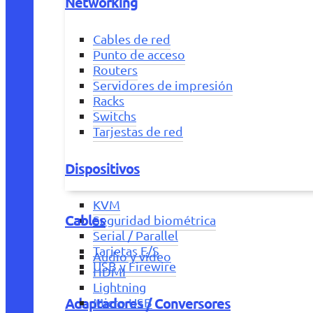
Networking
Cables de red
Punto de acceso
Routers
Servidores de impresión
Racks
Switchs
Tarjestas de red
Dispositivos
KVM
Cables
Seguridad biométrica
Serial / Parallel
Tarjetas E/S
Audio y vídeo
USB y Firewire
HDMI
Lightning
Adaptadores / Conversores
Micro USB