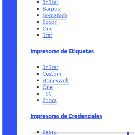
3nStar
Barpos
Bematech
Epson
One
Star
Impresoras de Etiquetas
3nStar
Custom
Honeywell
One
TSC
Zebra
Impresoras de Credenciales
Zebra