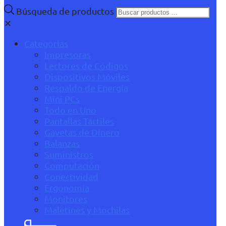
Búsqueda de productos
✕
Categorías
Impresoras
Lectores de Códigos
Dispositivos Móviles
Respaldo de Energía
Mini PCs
Todo en Uno
Pantallas Táctiles
Gavetas de Dinero
Balanzas
Suministros
Computación
Conectividad
Ergonomía
Monitores
Maletines y Mochilas