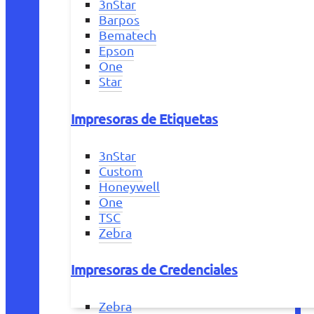
3nStar
Barpos
Bematech
Epson
One
Star
Impresoras de Etiquetas
3nStar
Custom
Honeywell
One
TSC
Zebra
Impresoras de Credenciales
Zebra