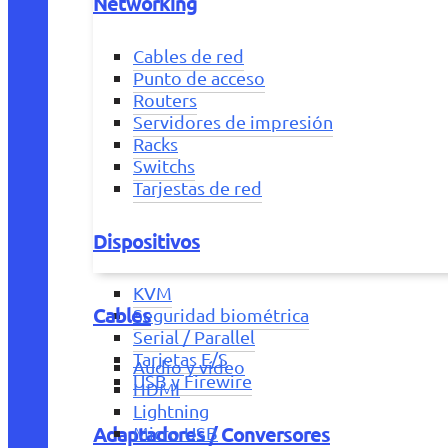
Networking
Cables de red
Punto de acceso
Routers
Servidores de impresión
Racks
Switchs
Tarjestas de red
Dispositivos
KVM
Cables
Seguridad biométrica
Serial / Parallel
Tarjetas E/S
Audio y vídeo
USB y Firewire
HDMI
Lightning
Adaptadores / Conversores
Micro USB