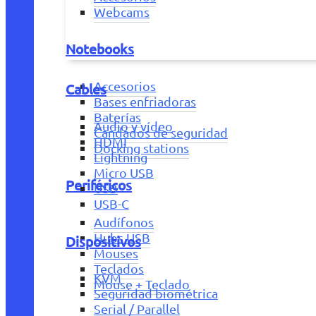
Webcams
Notebooks
Accesorios
Cables
Bases enfriadoras
Baterías
Audio y vídeo
Candados de seguridad
HDMI
Docking stations
Lightning
Micro USB
Periféricos
USB
USB-C
Audífonos
Hubs USB
Dispositivos
Mouses
Teclados
KVM
Mouse + Teclado
Seguridad biométrica
Serial / Parallel