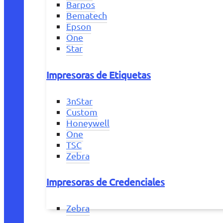
Barpos
Bematech
Epson
One
Star
Impresoras de Etiquetas
3nStar
Custom
Honeywell
One
TSC
Zebra
Impresoras de Credenciales
Zebra