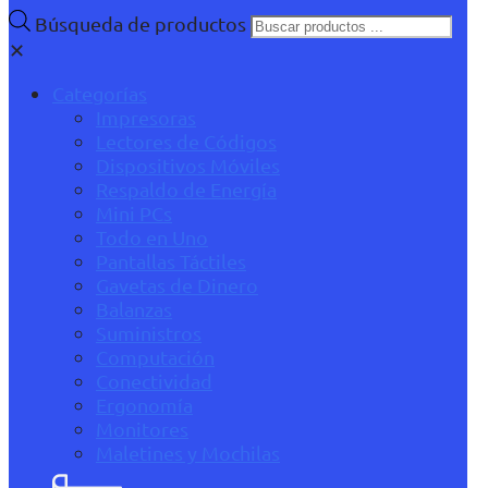
Búsqueda de productos
✕
Categorías
Impresoras
Lectores de Códigos
Dispositivos Móviles
Respaldo de Energía
Mini PCs
Todo en Uno
Pantallas Táctiles
Gavetas de Dinero
Balanzas
Suministros
Computación
Conectividad
Ergonomía
Monitores
Maletines y Mochilas