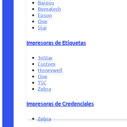
Barpos
Bematech
Epson
One
Star
Impresoras de Etiquetas
3nStar
Custom
Honeywell
One
TSC
Zebra
Impresoras de Credenciales
Zebra