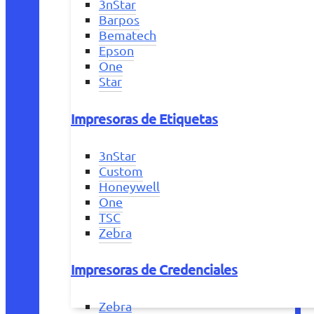
3nStar
Barpos
Bematech
Epson
One
Star
Impresoras de Etiquetas
3nStar
Custom
Honeywell
One
TSC
Zebra
Impresoras de Credenciales
Zebra