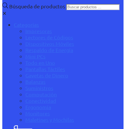
Búsqueda de productos
✕
Categorías
Impresoras
Lectores de Códigos
Dispositivos Móviles
Respaldo de Energía
Mini PCs
Todo en Uno
Pantallas Táctiles
Gavetas de Dinero
Balanzas
Suministros
Computación
Conectividad
Ergonomía
Monitores
Maletines y Mochilas