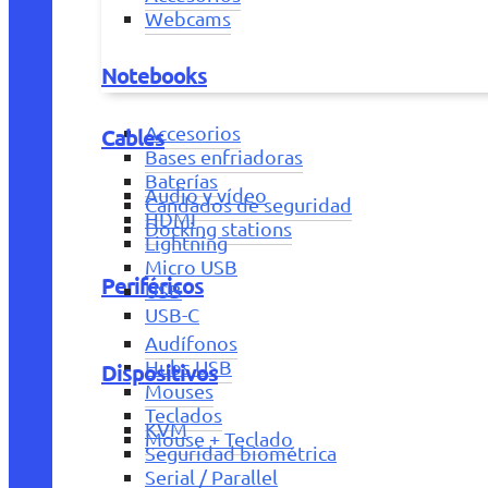
Webcams
Notebooks
Accesorios
Cables
Bases enfriadoras
Baterías
Audio y vídeo
Candados de seguridad
HDMI
Docking stations
Lightning
Micro USB
Periféricos
USB
USB-C
Audífonos
Hubs USB
Dispositivos
Mouses
Teclados
KVM
Mouse + Teclado
Seguridad biométrica
Serial / Parallel