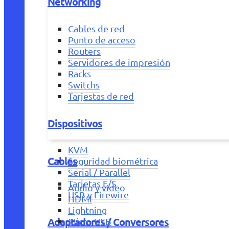
Networking
Cables de red
Punto de acceso
Routers
Servidores de impresión
Racks
Switchs
Tarjestas de red
Dispositivos
KVM
Cables
Seguridad biométrica
Serial / Parallel
Tarjetas E/S
Audio y vídeo
USB y Firewire
HDMI
Lightning
Adaptadores / Conversores
Micro USB