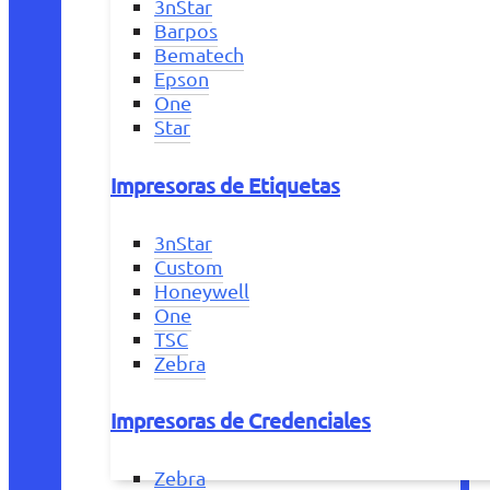
3nStar
Barpos
Bematech
Epson
One
Star
Impresoras de Etiquetas
3nStar
Custom
Honeywell
One
TSC
Zebra
Impresoras de Credenciales
Zebra