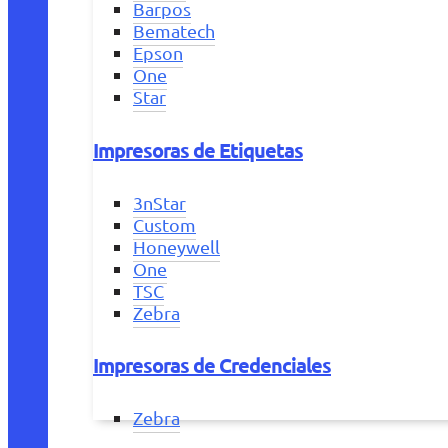
Barpos
Bematech
Epson
One
Star
Impresoras de Etiquetas
3nStar
Custom
Honeywell
One
TSC
Zebra
Impresoras de Credenciales
Zebra