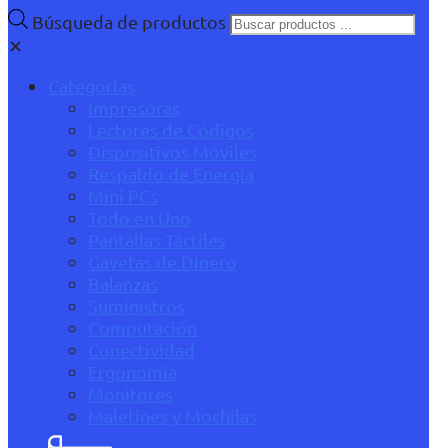
Búsqueda de productos
✕
Categorías
Impresoras
Lectores de Códigos
Dispositivos Móviles
Respaldo de Energía
Mini PCs
Todo en Uno
Pantallas Táctiles
Gavetas de Dinero
Balanzas
Suministros
Computación
Conectividad
Ergonomía
Monitores
Maletines y Mochilas