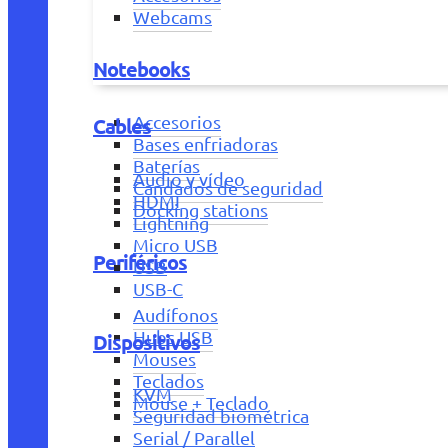
Webcams
Notebooks
Accesorios
Cables
Bases enfriadoras
Baterías
Audio y vídeo
Candados de seguridad
HDMI
Docking stations
Lightning
Micro USB
Periféricos
USB
USB-C
Audífonos
Hubs USB
Dispositivos
Mouses
Teclados
KVM
Mouse + Teclado
Seguridad biométrica
Serial / Parallel