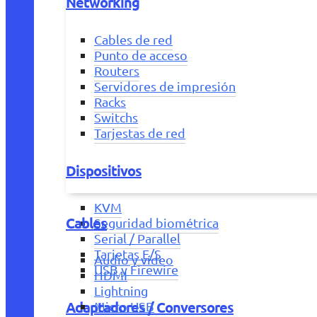
Networking
Cables de red
Punto de acceso
Routers
Servidores de impresión
Racks
Switchs
Tarjestas de red
Dispositivos
KVM
Cables
Seguridad biométrica
Serial / Parallel
Tarjetas E/S
Audio y vídeo
USB y Firewire
HDMI
Lightning
Adaptadores / Conversores
Micro USB