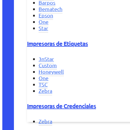
Barpos
Bematech
Epson
One
Star
Impresoras de Etiquetas
3nStar
Custom
Honeywell
One
TSC
Zebra
Impresoras de Credenciales
Zebra