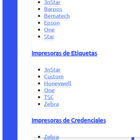
3nStar
Barpos
Bematech
Epson
One
Star
Impresoras de Etiquetas
3nStar
Custom
Honeywell
One
TSC
Zebra
Impresoras de Credenciales
Zebra