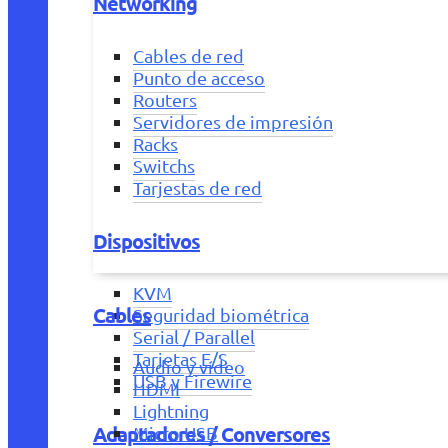
Networking
Cables de red
Punto de acceso
Routers
Servidores de impresión
Racks
Switchs
Tarjestas de red
Dispositivos
KVM
Cables
Seguridad biométrica
Serial / Parallel
Tarjetas E/S
Audio y vídeo
USB y Firewire
HDMI
Lightning
Adaptadores / Conversores
Micro USB