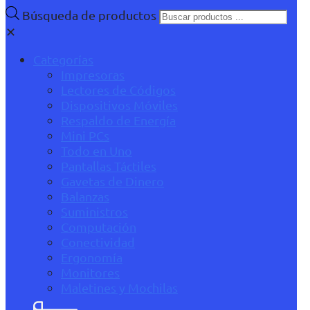
Búsqueda de productos
✕
Categorías
Impresoras
Lectores de Códigos
Dispositivos Móviles
Respaldo de Energía
Mini PCs
Todo en Uno
Pantallas Táctiles
Gavetas de Dinero
Balanzas
Suministros
Computación
Conectividad
Ergonomía
Monitores
Maletines y Mochilas