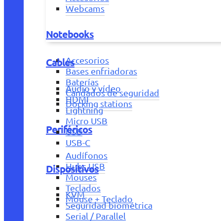
Webcams
Notebooks
Accesorios
Cables
Bases enfriadoras
Baterías
Audio y vídeo
Candados de seguridad
HDMI
Docking stations
Lightning
Micro USB
Periféricos
USB
USB-C
Audífonos
Hubs USB
Dispositivos
Mouses
Teclados
KVM
Mouse + Teclado
Seguridad biométrica
Serial / Parallel