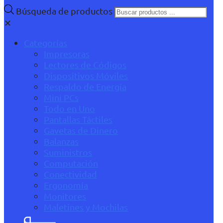
Búsqueda de productos
✕
Categorías
Impresoras
Lectores de Códigos
Dispositivos Móviles
Respaldo de Energía
Mini PCs
Todo en Uno
Pantallas Táctiles
Gavetas de Dinero
Balanzas
Suministros
Computación
Conectividad
Ergonomía
Monitores
Maletines y Mochilas