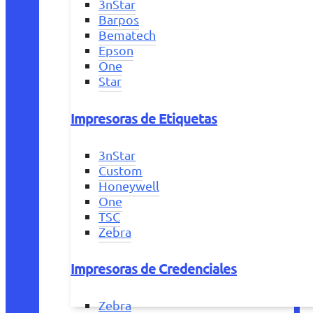
3nStar
Barpos
Bematech
Epson
One
Star
Impresoras de Etiquetas
3nStar
Custom
Honeywell
One
TSC
Zebra
Impresoras de Credenciales
Zebra