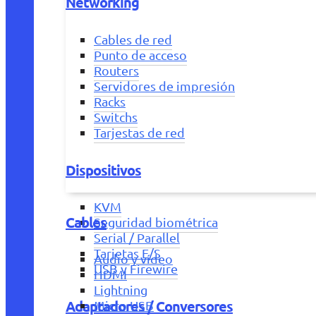
Networking
Cables de red
Punto de acceso
Routers
Servidores de impresión
Racks
Switchs
Tarjestas de red
Dispositivos
KVM
Cables
Seguridad biométrica
Serial / Parallel
Tarjetas E/S
Audio y vídeo
USB y Firewire
HDMI
Lightning
Adaptadores / Conversores
Micro USB