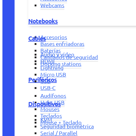
Webcams
Notebooks
Accesorios
Cables
Bases enfriadoras
Baterías
Audio y vídeo
Candados de seguridad
HDMI
Docking stations
Lightning
Micro USB
Periféricos
USB
USB-C
Audífonos
Hubs USB
Dispositivos
Mouses
Teclados
KVM
Mouse + Teclado
Seguridad biométrica
Serial / Parallel