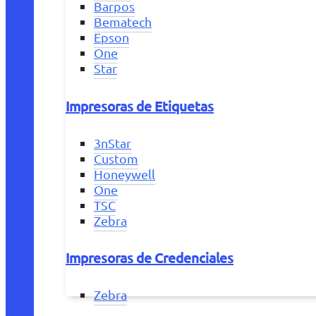
Barpos
Bematech
Epson
One
Star
Impresoras de Etiquetas
3nStar
Custom
Honeywell
One
TSC
Zebra
Impresoras de Credenciales
Zebra