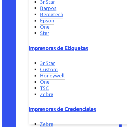
3nStar
Barpos
Bematech
Epson
One
Star
Impresoras de Etiquetas
3nStar
Custom
Honeywell
One
TSC
Zebra
Impresoras de Credenciales
Zebra