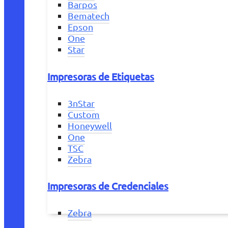
Barpos
Bematech
Epson
One
Star
Impresoras de Etiquetas
3nStar
Custom
Honeywell
One
TSC
Zebra
Impresoras de Credenciales
Zebra