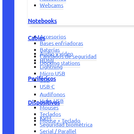
Webcams
Notebooks
Accesorios
Cables
Bases enfriadoras
Baterías
Audio y vídeo
Candados de seguridad
HDMI
Docking stations
Lightning
Micro USB
Periféricos
USB
USB-C
Audífonos
Hubs USB
Dispositivos
Mouses
Teclados
KVM
Mouse + Teclado
Seguridad biométrica
Serial / Parallel