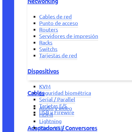
Networking
Cables de red
Punto de acceso
Routers
Servidores de impresión
Racks
Switchs
Tarjestas de red
Dispositivos
KVM
Cables
Seguridad biométrica
Serial / Parallel
Tarjetas E/S
Audio y vídeo
USB y Firewire
HDMI
Lightning
Adaptadores / Conversores
Micro USB