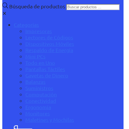
Búsqueda de productos
✕
Categorías
Impresoras
Lectores de Códigos
Dispositivos Móviles
Respaldo de Energía
Mini PCs
Todo en Uno
Pantallas Táctiles
Gavetas de Dinero
Balanzas
Suministros
Computación
Conectividad
Ergonomía
Monitores
Maletines y Mochilas