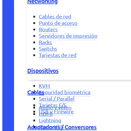
Networking
Cables de red
Punto de acceso
Routers
Servidores de impresión
Racks
Switchs
Tarjestas de red
Dispositivos
KVM
Cables
Seguridad biométrica
Serial / Parallel
Tarjetas E/S
Audio y vídeo
USB y Firewire
HDMI
Lightning
Adaptadores / Conversores
Micro USB