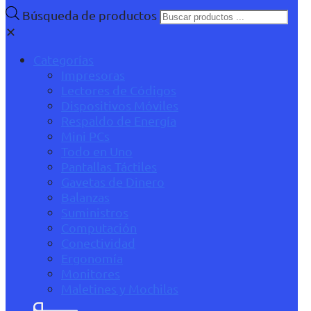
Búsqueda de productos
✕
Categorías
Impresoras
Lectores de Códigos
Dispositivos Móviles
Respaldo de Energía
Mini PCs
Todo en Uno
Pantallas Táctiles
Gavetas de Dinero
Balanzas
Suministros
Computación
Conectividad
Ergonomía
Monitores
Maletines y Mochilas