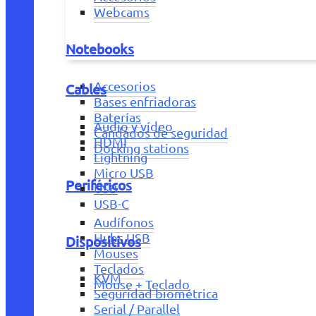
Webcams
Notebooks
Accesorios
Cables
Bases enfriadoras
Baterías
Audio y vídeo
Candados de seguridad
HDMI
Docking stations
Lightning
Micro USB
Periféricos
USB
USB-C
Audífonos
Hubs USB
Dispositivos
Mouses
Teclados
KVM
Mouse + Teclado
Seguridad biométrica
Serial / Parallel