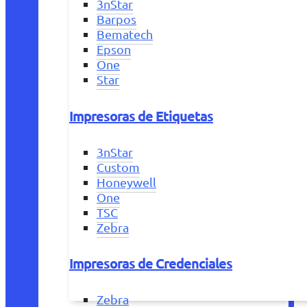
3nStar
Barpos
Bematech
Epson
One
Star
Impresoras de Etiquetas
3nStar
Custom
Honeywell
One
TSC
Zebra
Impresoras de Credenciales
Zebra