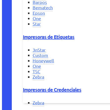
Barpos
Bematech
Epson
One
Star
Impresoras de Etiquetas
3nStar
Custom
Honeywell
One
TSC
Zebra
Impresoras de Credenciales
Zebra