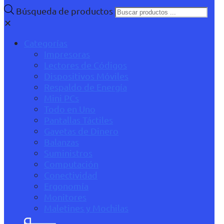
Búsqueda de productos
✕
Categorías
Impresoras
Lectores de Códigos
Dispositivos Móviles
Respaldo de Energía
Mini PCs
Todo en Uno
Pantallas Táctiles
Gavetas de Dinero
Balanzas
Suministros
Computación
Conectividad
Ergonomía
Monitores
Maletines y Mochilas