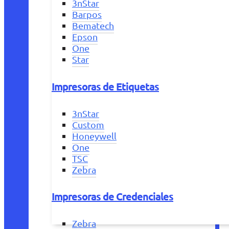
3nStar
Barpos
Bematech
Epson
One
Star
Impresoras de Etiquetas
3nStar
Custom
Honeywell
One
TSC
Zebra
Impresoras de Credenciales
Zebra