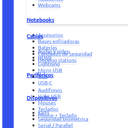
Webcams
Notebooks
Accesorios
Cables
Bases enfriadoras
Baterías
Audio y vídeo
Candados de seguridad
HDMI
Docking stations
Lightning
Micro USB
Periféricos
USB
USB-C
Audífonos
Hubs USB
Dispositivos
Mouses
Teclados
KVM
Mouse + Teclado
Seguridad biométrica
Serial / Parallel