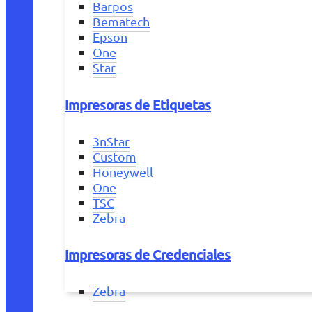
Barpos
Bematech
Epson
One
Star
Impresoras de Etiquetas
3nStar
Custom
Honeywell
One
TSC
Zebra
Impresoras de Credenciales
Zebra