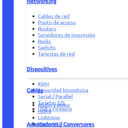
Networking
Cables de red
Punto de acceso
Routers
Servidores de impresión
Racks
Switchs
Tarjestas de red
Dispositivos
KVM
Cables
Seguridad biométrica
Serial / Parallel
Tarjetas E/S
Audio y vídeo
USB y Firewire
HDMI
Lightning
Adaptadores / Conversores
Micro USB