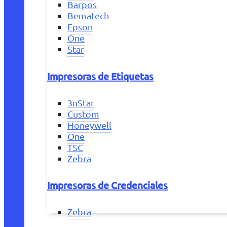
Barpos
Bematech
Epson
One
Star
Impresoras de Etiquetas
3nStar
Custom
Honeywell
One
TSC
Zebra
Impresoras de Credenciales
Zebra