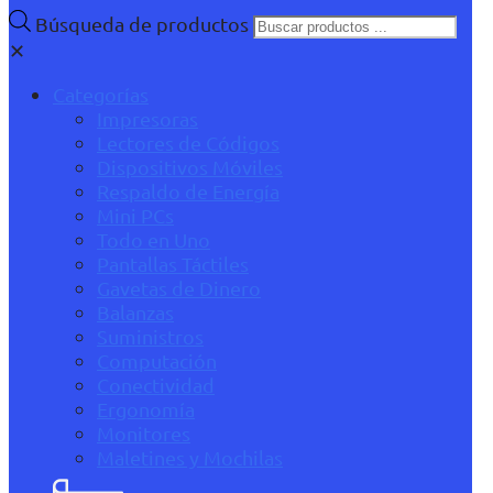
Búsqueda de productos
✕
Categorías
Impresoras
Lectores de Códigos
Dispositivos Móviles
Respaldo de Energía
Mini PCs
Todo en Uno
Pantallas Táctiles
Gavetas de Dinero
Balanzas
Suministros
Computación
Conectividad
Ergonomía
Monitores
Maletines y Mochilas