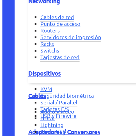
Networking
Cables de red
Punto de acceso
Routers
Servidores de impresión
Racks
Switchs
Tarjestas de red
Dispositivos
KVM
Cables
Seguridad biométrica
Serial / Parallel
Tarjetas E/S
Audio y vídeo
USB y Firewire
HDMI
Lightning
Adaptadores / Conversores
Micro USB