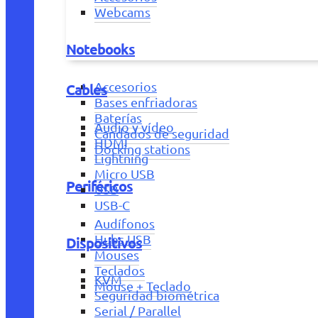
Webcams
Notebooks
Accesorios
Cables
Bases enfriadoras
Baterías
Audio y vídeo
Candados de seguridad
HDMI
Docking stations
Lightning
Micro USB
Periféricos
USB
USB-C
Audífonos
Hubs USB
Dispositivos
Mouses
Teclados
KVM
Mouse + Teclado
Seguridad biométrica
Serial / Parallel