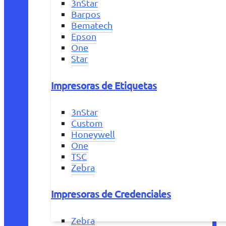
3nStar
Barpos
Bematech
Epson
One
Star
Impresoras de Etiquetas
3nStar
Custom
Honeywell
One
TSC
Zebra
Impresoras de Credenciales
Zebra