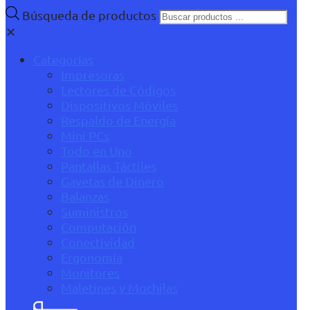
Búsqueda de productos
✕
Categorías
Impresoras
Lectores de Códigos
Dispositivos Móviles
Respaldo de Energía
Mini PCs
Todo en Uno
Pantallas Táctiles
Gavetas de Dinero
Balanzas
Suministros
Computación
Conectividad
Ergonomía
Monitores
Maletines y Mochilas