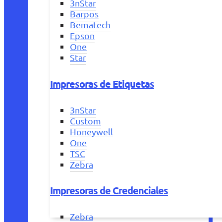
3nStar
Barpos
Bematech
Epson
One
Star
Impresoras de Etiquetas
3nStar
Custom
Honeywell
One
TSC
Zebra
Impresoras de Credenciales
Zebra