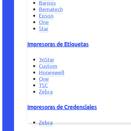
Barpos
Bematech
Epson
One
Star
Impresoras de Etiquetas
3nStar
Custom
Honeywell
One
TSC
Zebra
Impresoras de Credenciales
Zebra