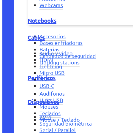
Webcams
Notebooks
Accesorios
Cables
Bases enfriadoras
Baterías
Audio y vídeo
Candados de seguridad
HDMI
Docking stations
Lightning
Micro USB
Periféricos
USB
USB-C
Audífonos
Hubs USB
Dispositivos
Mouses
Teclados
KVM
Mouse + Teclado
Seguridad biométrica
Serial / Parallel