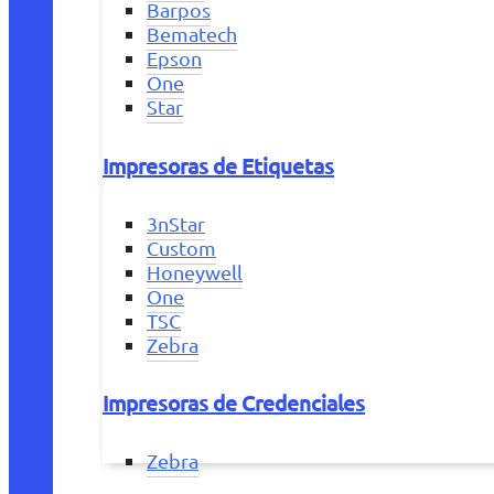
Barpos
Bematech
Epson
One
Star
Impresoras de Etiquetas
3nStar
Custom
Honeywell
One
TSC
Zebra
Impresoras de Credenciales
Zebra