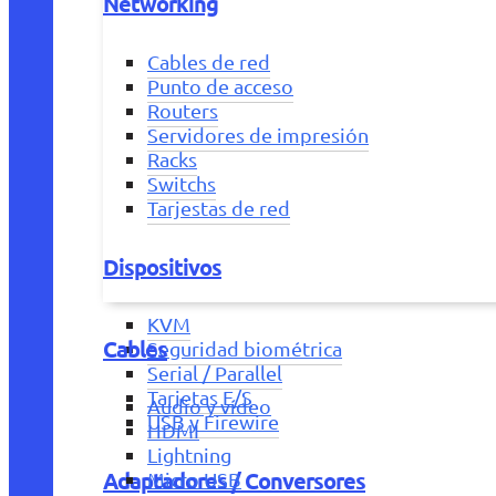
Networking
Cables de red
Punto de acceso
Routers
Servidores de impresión
Racks
Switchs
Tarjestas de red
Dispositivos
KVM
Cables
Seguridad biométrica
Serial / Parallel
Tarjetas E/S
Audio y vídeo
USB y Firewire
HDMI
Lightning
Adaptadores / Conversores
Micro USB