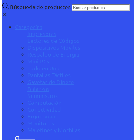
Búsqueda de productos
✕
Categorías
Impresoras
Lectores de Códigos
Dispositivos Móviles
Respaldo de Energía
Mini PCs
Todo en Uno
Pantallas Táctiles
Gavetas de Dinero
Balanzas
Suministros
Computación
Conectividad
Ergonomía
Monitores
Maletines y Mochilas