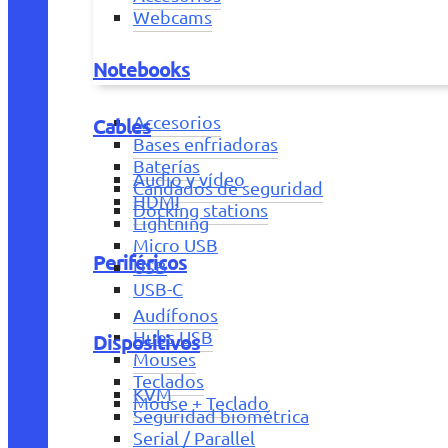
Webcams
Notebooks
Accesorios
Cables
Bases enfriadoras
Baterías
Audio y vídeo
Candados de seguridad
HDMI
Docking stations
Lightning
Micro USB
Periféricos
USB
USB-C
Audífonos
Hubs USB
Dispositivos
Mouses
Teclados
KVM
Mouse + Teclado
Seguridad biométrica
Serial / Parallel