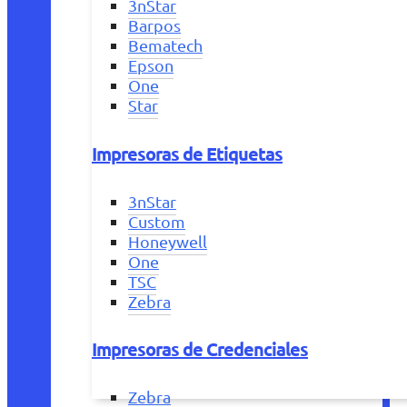
3nStar
Barpos
Bematech
Epson
One
Star
Impresoras de Etiquetas
3nStar
Custom
Honeywell
One
TSC
Zebra
Impresoras de Credenciales
Zebra