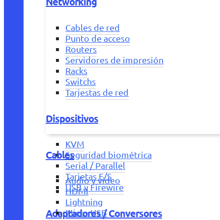
Networking
Cables de red
Punto de acceso
Routers
Servidores de impresión
Racks
Switchs
Tarjestas de red
Dispositivos
KVM
Cables
Seguridad biométrica
Serial / Parallel
Tarjetas E/S
Audio y vídeo
USB y Firewire
HDMI
Lightning
Adaptadores / Conversores
Micro USB