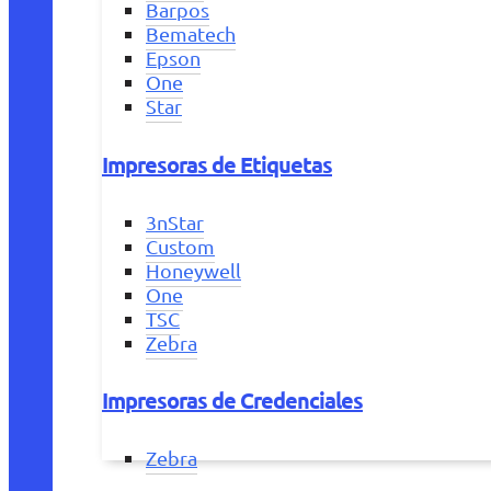
Barpos
Bematech
Epson
One
Star
Impresoras de Etiquetas
3nStar
Custom
Honeywell
One
TSC
Zebra
Impresoras de Credenciales
Zebra