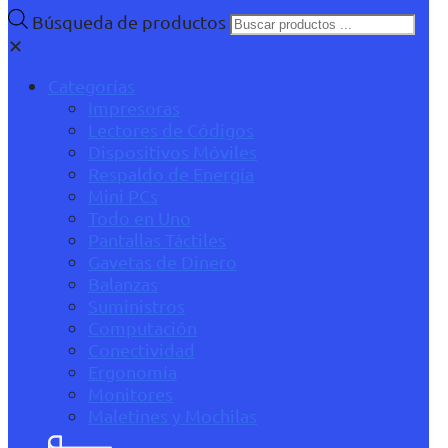
Búsqueda de productos
✕
Categorías
Impresoras
Lectores de Códigos
Dispositivos Móviles
Respaldo de Energía
Mini PCs
Todo en Uno
Pantallas Táctiles
Gavetas de Dinero
Balanzas
Suministros
Computación
Conectividad
Ergonomía
Monitores
Maletines y Mochilas