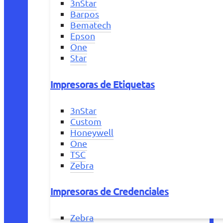
3nStar
Barpos
Bematech
Epson
One
Star
Impresoras de Etiquetas
3nStar
Custom
Honeywell
One
TSC
Zebra
Impresoras de Credenciales
Zebra