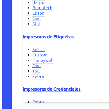
Barpos
Bematech
Epson
One
Star
Impresoras de Etiquetas
3nStar
Custom
Honeywell
One
TSC
Zebra
Impresoras de Credenciales
Zebra