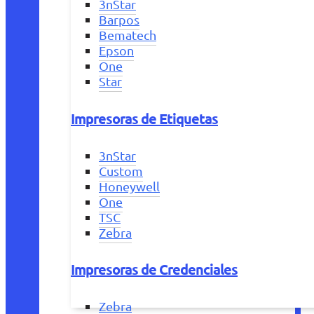
3nStar
Barpos
Bematech
Epson
One
Star
Impresoras de Etiquetas
3nStar
Custom
Honeywell
One
TSC
Zebra
Impresoras de Credenciales
Zebra