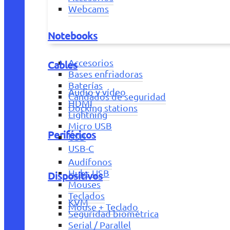
Webcams
Notebooks
Accesorios
Cables
Bases enfriadoras
Baterías
Audio y vídeo
Candados de seguridad
HDMI
Docking stations
Lightning
Micro USB
Periféricos
USB
USB-C
Audífonos
Hubs USB
Dispositivos
Mouses
Teclados
KVM
Mouse + Teclado
Seguridad biométrica
Serial / Parallel