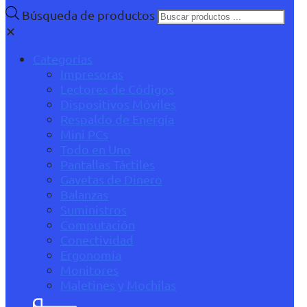
Búsqueda de productos
✕
Categorías
Impresoras
Lectores de Códigos
Dispositivos Móviles
Respaldo de Energía
Mini PCs
Todo en Uno
Pantallas Táctiles
Gavetas de Dinero
Balanzas
Suministros
Computación
Conectividad
Ergonomía
Monitores
Maletines y Mochilas