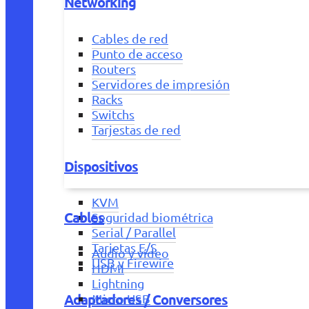
Networking
Cables de red
Punto de acceso
Routers
Servidores de impresión
Racks
Switchs
Tarjestas de red
Dispositivos
KVM
Cables
Seguridad biométrica
Serial / Parallel
Tarjetas E/S
Audio y vídeo
USB y Firewire
HDMI
Lightning
Adaptadores / Conversores
Micro USB