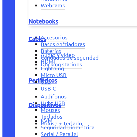
Webcams
Notebooks
Accesorios
Cables
Bases enfriadoras
Baterías
Audio y vídeo
Candados de seguridad
HDMI
Docking stations
Lightning
Micro USB
Periféricos
USB
USB-C
Audífonos
Hubs USB
Dispositivos
Mouses
Teclados
KVM
Mouse + Teclado
Seguridad biométrica
Serial / Parallel