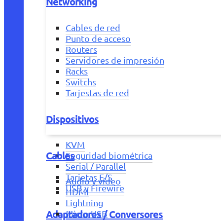
Networking
Cables de red
Punto de acceso
Routers
Servidores de impresión
Racks
Switchs
Tarjestas de red
Dispositivos
KVM
Cables
Seguridad biométrica
Serial / Parallel
Tarjetas E/S
Audio y vídeo
USB y Firewire
HDMI
Lightning
Adaptadores / Conversores
Micro USB