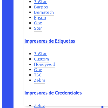
3nStar
Barpos
Bematech
Epson
One
Star
Impresoras de Etiquetas
3nStar
Custom
Honeywell
One
TSC
Zebra
Impresoras de Credenciales
Zebra