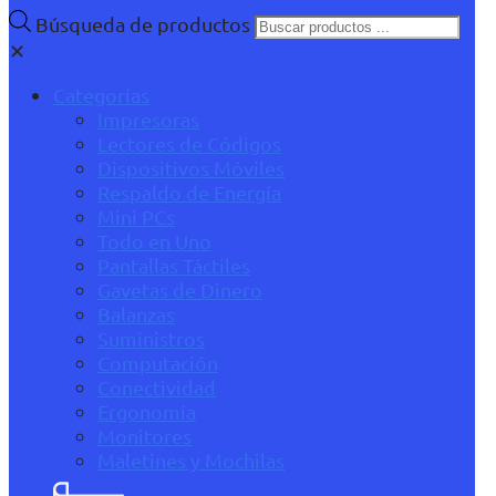
Búsqueda de productos
✕
Categorías
Impresoras
Lectores de Códigos
Dispositivos Móviles
Respaldo de Energía
Mini PCs
Todo en Uno
Pantallas Táctiles
Gavetas de Dinero
Balanzas
Suministros
Computación
Conectividad
Ergonomía
Monitores
Maletines y Mochilas