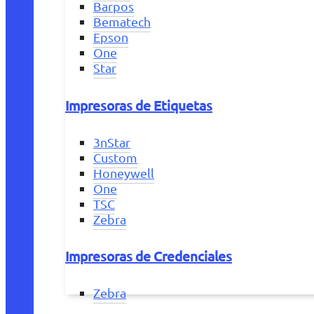
Barpos
Bematech
Epson
One
Star
Impresoras de Etiquetas
3nStar
Custom
Honeywell
One
TSC
Zebra
Impresoras de Credenciales
Zebra