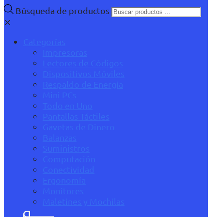
Búsqueda de productos
✕
Categorías
Impresoras
Lectores de Códigos
Dispositivos Móviles
Respaldo de Energía
Mini PCs
Todo en Uno
Pantallas Táctiles
Gavetas de Dinero
Balanzas
Suministros
Computación
Conectividad
Ergonomía
Monitores
Maletines y Mochilas