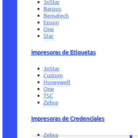
3nStar
Barpos
Bematech
Epson
One
Star
Impresoras de Etiquetas
3nStar
Custom
Honeywell
One
TSC
Zebra
Impresoras de Credenciales
Zebra