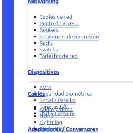
Networking
Cables de red
Punto de acceso
Routers
Servidores de impresión
Racks
Switchs
Tarjestas de red
Dispositivos
KVM
Cables
Seguridad biométrica
Serial / Parallel
Tarjetas E/S
Audio y vídeo
USB y Firewire
HDMI
Lightning
Adaptadores / Conversores
Micro USB