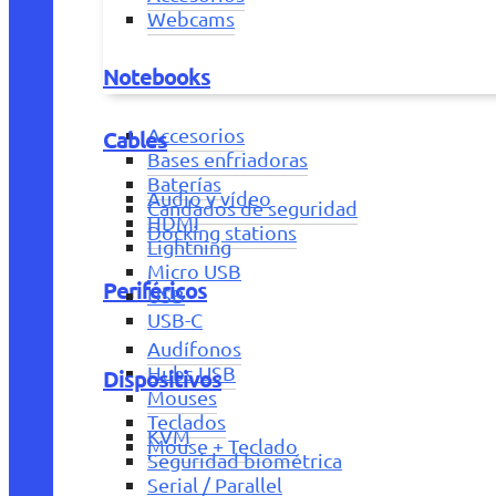
Webcams
Notebooks
Accesorios
Cables
Bases enfriadoras
Baterías
Audio y vídeo
Candados de seguridad
HDMI
Docking stations
Lightning
Micro USB
Periféricos
USB
USB-C
Audífonos
Hubs USB
Dispositivos
Mouses
Teclados
KVM
Mouse + Teclado
Seguridad biométrica
Serial / Parallel