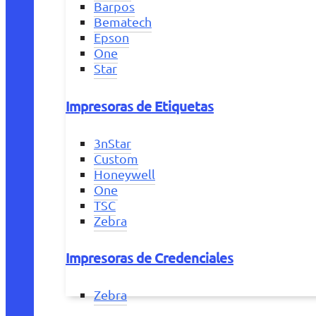
Barpos
Bematech
Epson
One
Star
Impresoras de Etiquetas
3nStar
Custom
Honeywell
One
TSC
Zebra
Impresoras de Credenciales
Zebra