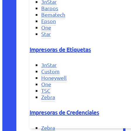
3nStar
Barpos
Bematech
Epson
One
Star
Impresoras de Etiquetas
3nStar
Custom
Honeywell
One
TSC
Zebra
Impresoras de Credenciales
Zebra