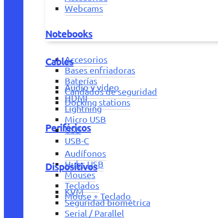
Webcams
Notebooks
Accesorios
Cables
Bases enfriadoras
Baterías
Audio y vídeo
Candados de seguridad
HDMI
Docking stations
Lightning
Micro USB
Periféricos
USB
USB-C
Audífonos
Hubs USB
Dispositivos
Mouses
Teclados
KVM
Mouse + Teclado
Seguridad biométrica
Serial / Parallel