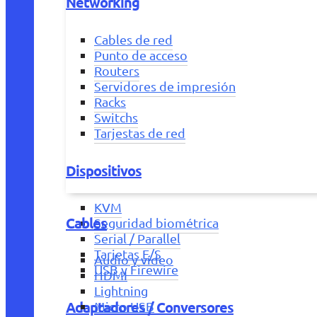
Networking
Cables de red
Punto de acceso
Routers
Servidores de impresión
Racks
Switchs
Tarjestas de red
Dispositivos
KVM
Cables
Seguridad biométrica
Serial / Parallel
Tarjetas E/S
Audio y vídeo
USB y Firewire
HDMI
Lightning
Adaptadores / Conversores
Micro USB