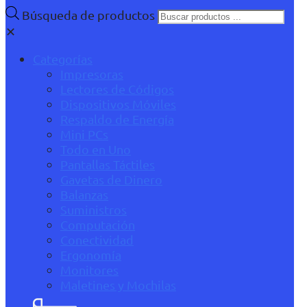
Búsqueda de productos
✕
Categorías
Impresoras
Lectores de Códigos
Dispositivos Móviles
Respaldo de Energía
Mini PCs
Todo en Uno
Pantallas Táctiles
Gavetas de Dinero
Balanzas
Suministros
Computación
Conectividad
Ergonomía
Monitores
Maletines y Mochilas