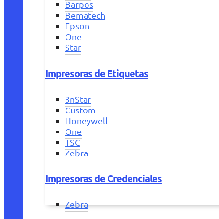
Barpos
Bematech
Epson
One
Star
Impresoras de Etiquetas
3nStar
Custom
Honeywell
One
TSC
Zebra
Impresoras de Credenciales
Zebra