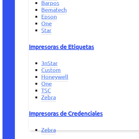
Barpos
Bematech
Epson
One
Star
Impresoras de Etiquetas
3nStar
Custom
Honeywell
One
TSC
Zebra
Impresoras de Credenciales
Zebra