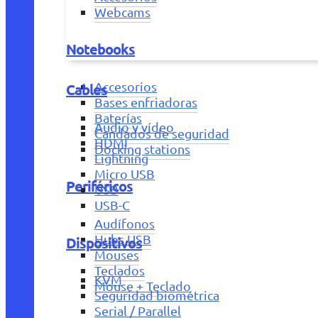
Webcams
Notebooks
Accesorios
Cables
Bases enfriadoras
Baterías
Audio y vídeo
Candados de seguridad
HDMI
Docking stations
Lightning
Micro USB
Periféricos
USB
USB-C
Audífonos
Hubs USB
Dispositivos
Mouses
Teclados
KVM
Mouse + Teclado
Seguridad biométrica
Serial / Parallel