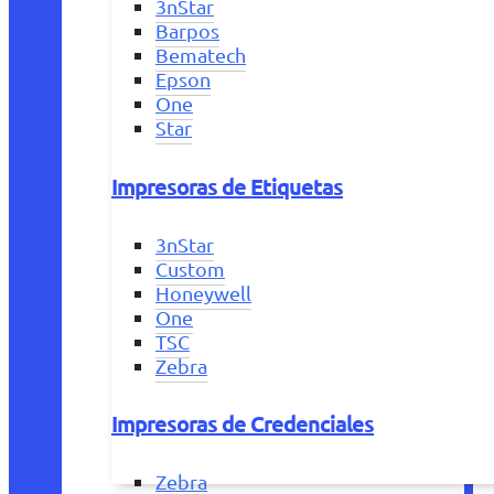
3nStar
Barpos
Bematech
Epson
One
Star
Impresoras de Etiquetas
3nStar
Custom
Honeywell
One
TSC
Zebra
Impresoras de Credenciales
Zebra