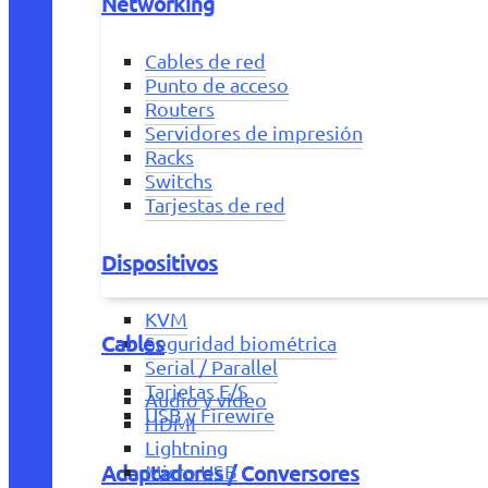
Networking
Cables de red
Punto de acceso
Routers
Servidores de impresión
Racks
Switchs
Tarjestas de red
Dispositivos
KVM
Cables
Seguridad biométrica
Serial / Parallel
Tarjetas E/S
Audio y vídeo
USB y Firewire
HDMI
Lightning
Adaptadores / Conversores
Micro USB