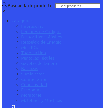
Búsqueda de productos
✕
Categorías
Impresoras
Lectores de Códigos
Dispositivos Móviles
Respaldo de Energía
Mini PCs
Todo en Uno
Pantallas Táctiles
Gavetas de Dinero
Balanzas
Suministros
Computación
Conectividad
Ergonomía
Monitores
Maletines y Mochilas